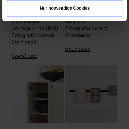
Nur notwendige Cookies
EVA Cucina
GUSTAV
(Immagini ritagliati)
Fotografo: Lorenz
Fotografo: Lorenz
Sternbach
Sternbach
Download
Download