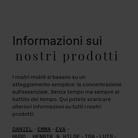
Informazioni sui
nostri prodotti
I nostri mobili si basano su un
atteggiamento semplice: la concentrazione
sull'essenziale. Senza tempo ma sempre al
battito del tempo. Qui potete scaricare
ulteriori informazioni su tutti i nostri
prodotti:
DANIEL
-
EMMA
-
EVA
-
HUGO, HENRIK & HILDE
-
IDA
-
LUIS
-