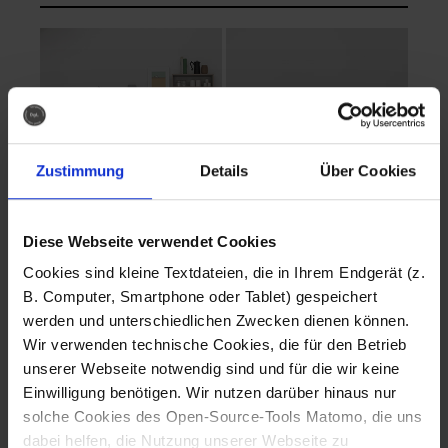
Zustimmung
Details
Über Cookies
Diese Webseite verwendet Cookies
EVA Cucina
EMMA + DANIEL
Cookies sind kleine Textdateien, die in Ihrem Endgerät (z.
Fotografo: Lorenz
Fotografo: Lorenz
B. Computer, Smartphone oder Tablet) gespeichert
Sternbach
Sternbach
werden und unterschiedlichen Zwecken dienen können.
Wir verwenden technische Cookies, die für den Betrieb
Download
Download
unserer Webseite notwendig sind und für die wir keine
Einwilligung benötigen. Wir nutzen darüber hinaus nur
solche Cookies des Open-Source-Tools Matomo, die uns
dabei helfen, die Nutzung unserer Webseite zu