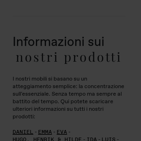
Informazioni sui
nostri prodotti
I nostri mobili si basano su un
atteggiamento semplice: la concentrazione
sull'essenziale. Senza tempo ma sempre al
battito del tempo. Qui potete scaricare
ulteriori informazioni su tutti i nostri
prodotti:
DANIEL
-
EMMA
-
EVA
-
HUGO, HENRIK & HILDE
-
IDA
-
LUIS
-