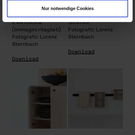
Nur notwendige Cookies
EVA Cucina
GUSTAV
(Immagini ritagliati)
Fotografo: Lorenz
Fotografo: Lorenz
Sternbach
Sternbach
Download
Download