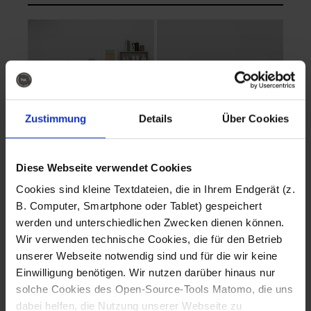
Zustimmung
Details
Über Cookies
Diese Webseite verwendet Cookies
EVA Cucina
EMMA + DANIEL
Cookies sind kleine Textdateien, die in Ihrem Endgerät (z.
Fotografo: Lorenz
Fotografo: Lorenz
B. Computer, Smartphone oder Tablet) gespeichert
Sternbach
Sternbach
werden und unterschiedlichen Zwecken dienen können.
Wir verwenden technische Cookies, die für den Betrieb
Download
Download
unserer Webseite notwendig sind und für die wir keine
Einwilligung benötigen. Wir nutzen darüber hinaus nur
solche Cookies des Open-Source-Tools Matomo, die uns
dabei helfen, die Nutzung unserer Webseite zu