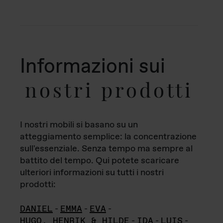
Informazioni sui
nostri prodotti
I nostri mobili si basano su un
atteggiamento semplice: la concentrazione
sull'essenziale. Senza tempo ma sempre al
battito del tempo. Qui potete scaricare
ulteriori informazioni su tutti i nostri
prodotti:
DANIEL
-
EMMA
-
EVA
-
HUGO, HENRIK & HILDE
-
IDA
-
LUIS
-