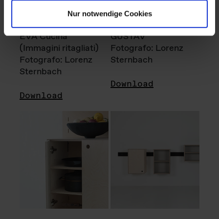
Nur notwendige Cookies
EVA Cucina
GUSTAV
(Immagini ritagliati)
Fotografo: Lorenz
Fotografo: Lorenz
Sternbach
Sternbach
Download
Download