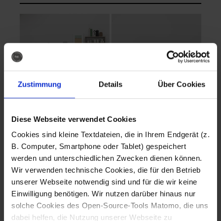
Zustimmung
Details
Über Cookies
Diese Webseite verwendet Cookies
EVA Cucina
EMMA + DANIEL
Cookies sind kleine Textdateien, die in Ihrem Endgerät (z.
Fotografo: Lorenz
Fotografo: Lorenz
B. Computer, Smartphone oder Tablet) gespeichert
Sternbach
Sternbach
werden und unterschiedlichen Zwecken dienen können.
Wir verwenden technische Cookies, die für den Betrieb
Download
Download
unserer Webseite notwendig sind und für die wir keine
Einwilligung benötigen. Wir nutzen darüber hinaus nur
solche Cookies des Open-Source-Tools Matomo, die uns
dabei helfen, die Nutzung unserer Webseite zu