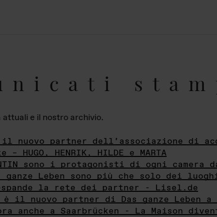
unicati stam
ttuali e il nostro archivio.
 il nuovo partner dell’associazione di ac
te – HUGO, HENRIK, HILDE e MARTA
NTIN sono i protagonisti di ogni camera d
s ganze Leben sono più che solo dei luogh
espande la rete dei partner - Lisel.de
 è il nuovo partner di Das ganze Leben a 
ora anche a Saarbrücken - La Maison diven