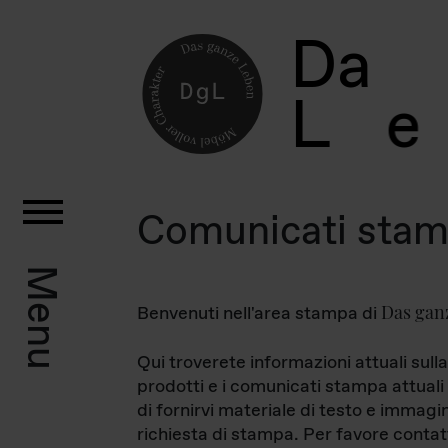
D
a
L
e
Comunicati sta
Menu
Das gan
Benvenuti nell'area stampa di
Qui troverete informazioni attuali sulla
prodotti e i comunicati stampa attuali 
di fornirvi materiale di testo e immagi
richiesta di stampa. Per favore contat