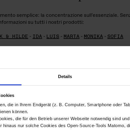
iamento semplice: la concentrazione sull'essenziale. Se
formazioni su tutti i nostri prodotti:
K & HILDE
-
IDA
-
LUIS
-
MARTA
-
MONIKA
-
SOFIA
Details
hivio di imm
Cookies
ien, die in Ihrem Endgerät (z. B. Computer, Smartphone oder Ta
ini!
ienen können.
kies, die für den Betrieb unserer Webseite notwendig sind und f
Das ganze 
re del materiale fotografico sono detenuti da
er hinaus nur solche Cookies des Open-Source-Tools Matomo, die