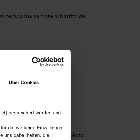
nza tempo ma sempre al battito del
Über Cookies
agini
blet) gespeichert werden und
ür die wir keine Einwilligung
Leben
GmbH e rimangono in pieno
 uns dabei helfen, die