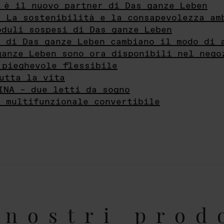
 è il nuovo partner di Das ganze Leben
- La sostenibilità e la consapevolezza am
oduli sospesi di Das ganze Leben
i di Das ganze Leben cambiano il modo di 
ganze Leben sono ora disponibili nel nego
 pieghevole flessibile
utta la vita
INA – due letti da sogno
e multifunzionale convertibile
nostri prod