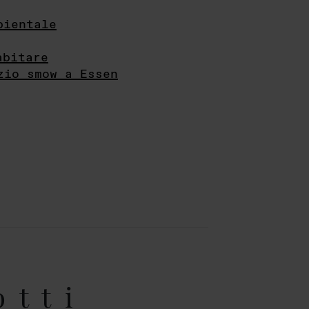
bientale
abitare
zio smow a Essen
otti