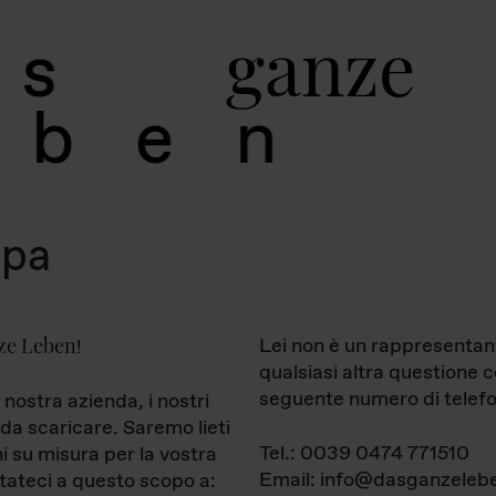
g
a
n
z
e
s
b
e
n
mpa
ze Leben
Lei non è un rappresentan
!
qualsiasi altra questione 
seguente numero di telefo
 nostra azienda, i nostri
da scaricare. Saremo lieti
Tel.: 0039 0474 771510
ni su misura per la vostra
Email: info@dasganzelebe
tateci a questo scopo a: