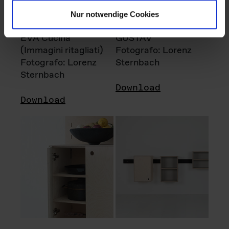
Nur notwendige Cookies
EVA Cucina
GUSTAV
(Immagini ritagliati)
Fotografo: Lorenz
Fotografo: Lorenz
Sternbach
Sternbach
Download
Download