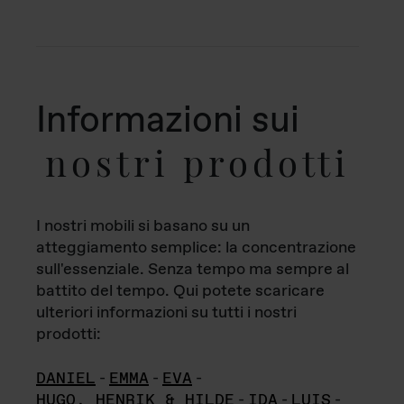
Informazioni sui
nostri prodotti
I nostri mobili si basano su un
atteggiamento semplice: la concentrazione
sull'essenziale. Senza tempo ma sempre al
battito del tempo. Qui potete scaricare
ulteriori informazioni su tutti i nostri
prodotti:
DANIEL
-
EMMA
-
EVA
-
HUGO, HENRIK & HILDE
-
IDA
-
LUIS
-