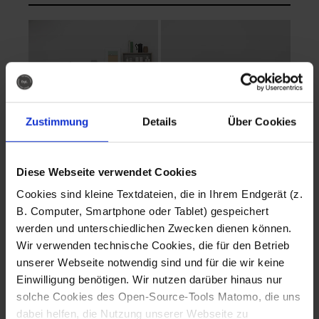
Zustimmung
Details
Über Cookies
Diese Webseite verwendet Cookies
EVA Cucina
EMMA + DANIEL
Cookies sind kleine Textdateien, die in Ihrem Endgerät (z.
Fotografo: Lorenz
Fotografo: Lorenz
B. Computer, Smartphone oder Tablet) gespeichert
Sternbach
Sternbach
werden und unterschiedlichen Zwecken dienen können.
Wir verwenden technische Cookies, die für den Betrieb
Download
Download
unserer Webseite notwendig sind und für die wir keine
Einwilligung benötigen. Wir nutzen darüber hinaus nur
solche Cookies des Open-Source-Tools Matomo, die uns
dabei helfen, die Nutzung unserer Webseite zu