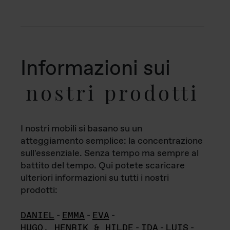
Informazioni sui
nostri prodotti
I nostri mobili si basano su un
atteggiamento semplice: la concentrazione
sull'essenziale. Senza tempo ma sempre al
battito del tempo. Qui potete scaricare
ulteriori informazioni su tutti i nostri
prodotti:
DANIEL
-
EMMA
-
EVA
-
HUGO, HENRIK & HILDE
-
IDA
-
LUIS
-