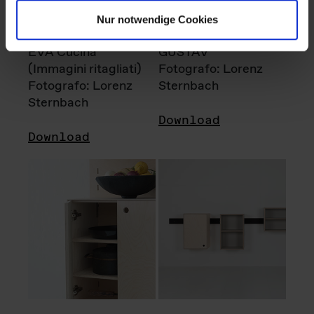
Nur notwendige Cookies
EVA Cucina
GUSTAV
(Immagini ritagliati)
Fotografo: Lorenz
Fotografo: Lorenz
Sternbach
Sternbach
Download
Download