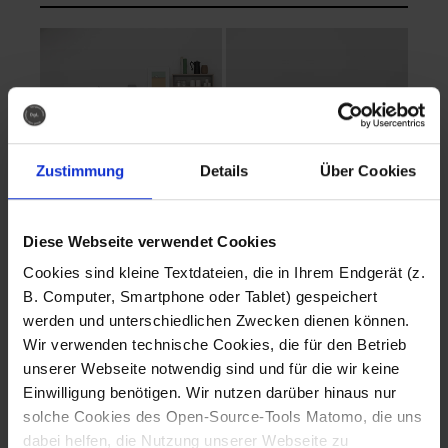
Zustimmung
Details
Über Cookies
Diese Webseite verwendet Cookies
EVA Cucina
EMMA + DANIEL
Cookies sind kleine Textdateien, die in Ihrem Endgerät (z.
Fotografo: Lorenz
Fotografo: Lorenz
B. Computer, Smartphone oder Tablet) gespeichert
Sternbach
Sternbach
werden und unterschiedlichen Zwecken dienen können.
Wir verwenden technische Cookies, die für den Betrieb
Download
Download
unserer Webseite notwendig sind und für die wir keine
Einwilligung benötigen. Wir nutzen darüber hinaus nur
solche Cookies des Open-Source-Tools Matomo, die uns
dabei helfen, die Nutzung unserer Webseite zu