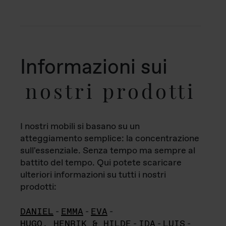
Informazioni sui
nostri prodotti
I nostri mobili si basano su un
atteggiamento semplice: la concentrazione
sull'essenziale. Senza tempo ma sempre al
battito del tempo. Qui potete scaricare
ulteriori informazioni su tutti i nostri
prodotti:
DANIEL
-
EMMA
-
EVA
-
HUGO, HENRIK & HILDE
-
IDA
-
LUIS
-