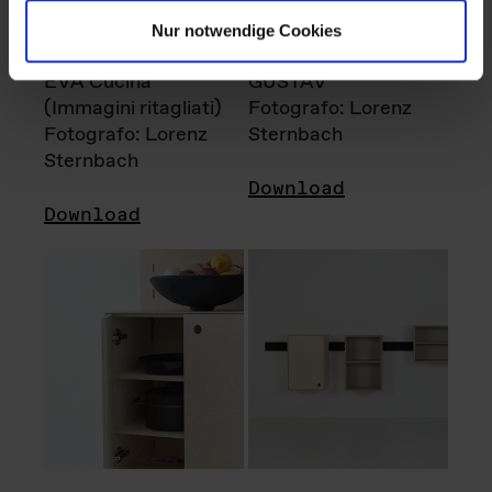
Nur notwendige Cookies
EVA Cucina
GUSTAV
(Immagini ritagliati)
Fotografo: Lorenz
Fotografo: Lorenz
Sternbach
Sternbach
Download
Download