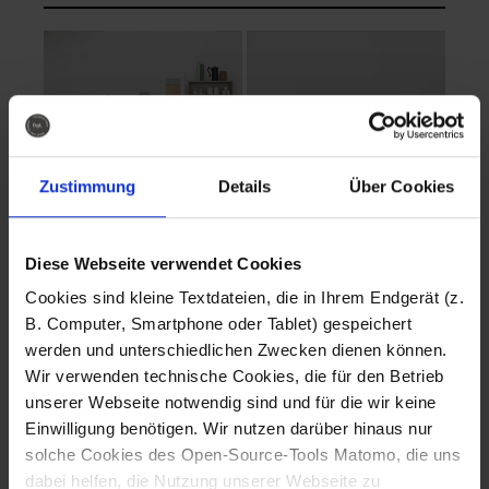
Zustimmung
Details
Über Cookies
Diese Webseite verwendet Cookies
EVA Cucina
EMMA + DANIEL
Cookies sind kleine Textdateien, die in Ihrem Endgerät (z.
Fotografo: Lorenz
Fotografo: Lorenz
B. Computer, Smartphone oder Tablet) gespeichert
Sternbach
Sternbach
werden und unterschiedlichen Zwecken dienen können.
Wir verwenden technische Cookies, die für den Betrieb
Download
Download
unserer Webseite notwendig sind und für die wir keine
Einwilligung benötigen. Wir nutzen darüber hinaus nur
solche Cookies des Open-Source-Tools Matomo, die uns
dabei helfen, die Nutzung unserer Webseite zu