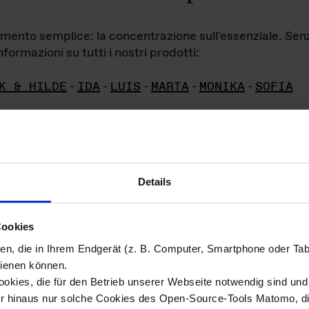
iamento semplice: la concentrazione sull'essenziale. Se
formazioni su tutti i nostri prodotti:
K & HILDE
-
IDA
-
LUIS
-
MARTA
-
MONIKA
-
SOFIA
Details
hivio di imm
Cookies
ien, die in Ihrem Endgerät (z. B. Computer, Smartphone oder Ta
ini!
ienen können.
kies, die für den Betrieb unserer Webseite notwendig sind und f
Das ganze 
re del materiale fotografico sono detenuti da
er hinaus nur solche Cookies des Open-Source-Tools Matomo, die