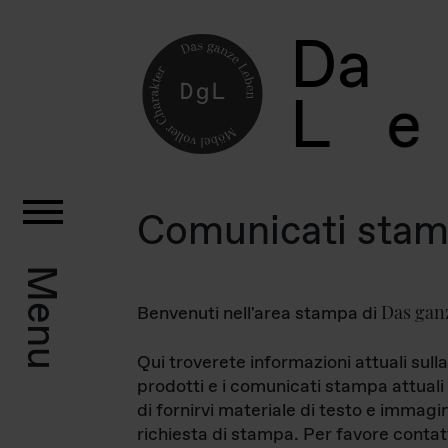
D
a
L
e
Comunicati sta
Menu
Das gan
Benvenuti nell'area stampa di
Qui troverete informazioni attuali sulla
prodotti e i comunicati stampa attuali 
di fornirvi materiale di testo e immagi
richiesta di stampa. Per favore contat