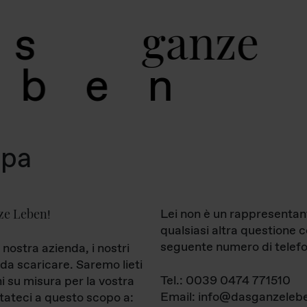
g
a
n
z
e
s
b
e
n
mpa
ze Leben
Lei non è un rappresentan
!
qualsiasi altra questione 
seguente numero di telefo
 nostra azienda, i nostri
da scaricare. Saremo lieti
Tel.: 0039 0474 771510
ni su misura per la vostra
Email: info@dasganzelebe
tateci a questo scopo a: