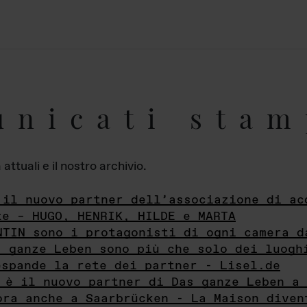
unicati stam
ttuali e il nostro archivio.
 il nuovo partner dell’associazione di ac
te – HUGO, HENRIK, HILDE e MARTA
NTIN sono i protagonisti di ogni camera d
s ganze Leben sono più che solo dei luogh
espande la rete dei partner - Lisel.de
 è il nuovo partner di Das ganze Leben a 
ora anche a Saarbrücken - La Maison diven