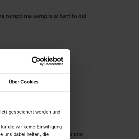
nza tempo ma sempre al battito del
Über Cookies
agini
blet) gespeichert werden und
ür die wir keine Einwilligung
Leben
GmbH e rimangono in pieno
 uns dabei helfen, die