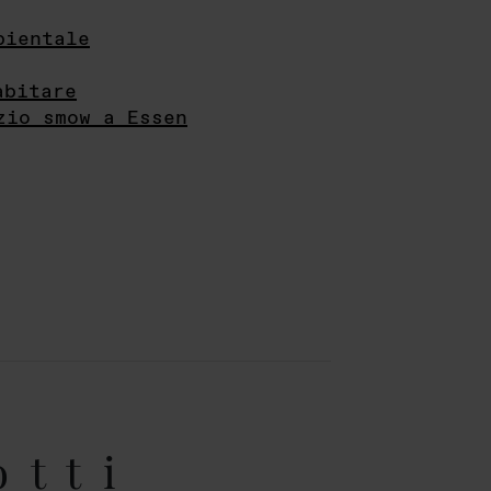
bientale
abitare
zio smow a Essen
otti