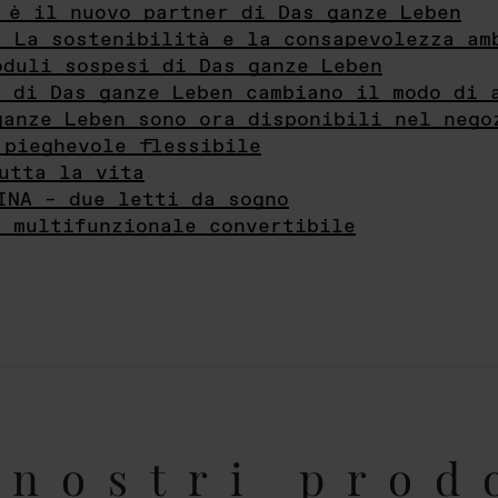
 è il nuovo partner di Das ganze Leben
- La sostenibilità e la consapevolezza am
oduli sospesi di Das ganze Leben
i di Das ganze Leben cambiano il modo di 
ganze Leben sono ora disponibili nel nego
 pieghevole flessibile
utta la vita
INA – due letti da sogno
e multifunzionale convertibile
nostri prod