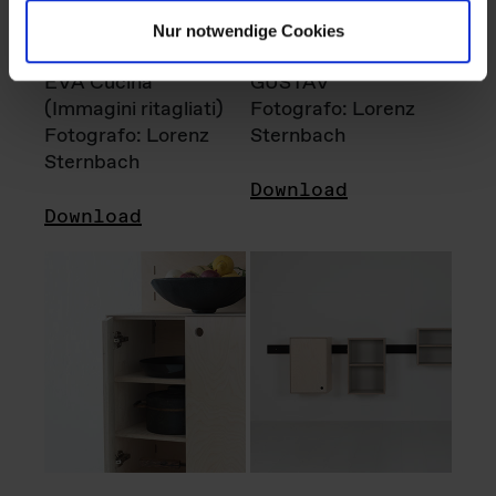
Nur notwendige Cookies
EVA Cucina
GUSTAV
(Immagini ritagliati)
Fotografo: Lorenz
Fotografo: Lorenz
Sternbach
Sternbach
Download
Download