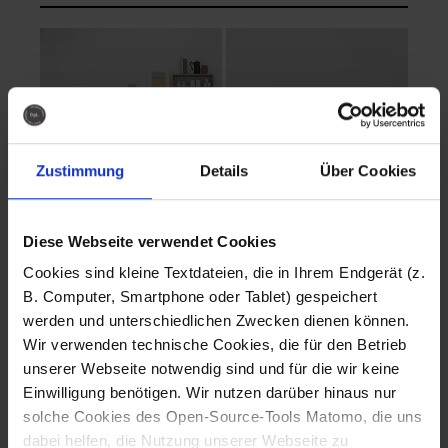
Zustimmung
Details
Über Cookies
Diese Webseite verwendet Cookies
EVA Cucina
EMMA + DANIEL
Cookies sind kleine Textdateien, die in Ihrem Endgerät (z.
Fotografo: Lorenz
Fotografo: Lorenz
B. Computer, Smartphone oder Tablet) gespeichert
Sternbach
Sternbach
werden und unterschiedlichen Zwecken dienen können.
Wir verwenden technische Cookies, die für den Betrieb
Download
Download
unserer Webseite notwendig sind und für die wir keine
Einwilligung benötigen. Wir nutzen darüber hinaus nur
solche Cookies des Open-Source-Tools Matomo, die uns
dabei helfen, die Nutzung unserer Webseite zu