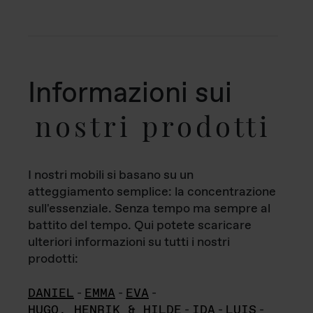
Informazioni sui
nostri prodotti
I nostri mobili si basano su un
atteggiamento semplice: la concentrazione
sull'essenziale. Senza tempo ma sempre al
battito del tempo. Qui potete scaricare
ulteriori informazioni su tutti i nostri
prodotti:
DANIEL
-
EMMA
-
EVA
-
HUGO, HENRIK & HILDE
-
IDA
-
LUIS
-