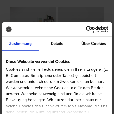
Zustimmung
Details
Über Cookies
Diese Webseite verwendet Cookies
EVA Cucina
EMMA + DANIEL
Cookies sind kleine Textdateien, die in Ihrem Endgerät (z.
Fotografo: Lorenz
Fotografo: Lorenz
B. Computer, Smartphone oder Tablet) gespeichert
Sternbach
Sternbach
werden und unterschiedlichen Zwecken dienen können.
Wir verwenden technische Cookies, die für den Betrieb
Download
Download
unserer Webseite notwendig sind und für die wir keine
Einwilligung benötigen. Wir nutzen darüber hinaus nur
solche Cookies des Open-Source-Tools Matomo, die uns
dabei helfen, die Nutzung unserer Webseite zu