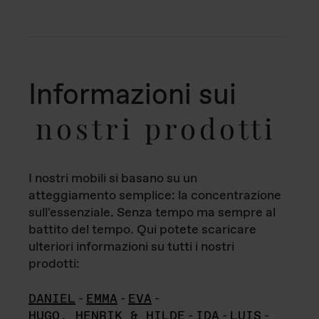
Informazioni sui
nostri prodotti
I nostri mobili si basano su un
atteggiamento semplice: la concentrazione
sull'essenziale. Senza tempo ma sempre al
battito del tempo. Qui potete scaricare
ulteriori informazioni su tutti i nostri
prodotti:
DANIEL
-
EMMA
-
EVA
-
HUGO, HENRIK & HILDE
-
IDA
-
LUIS
-