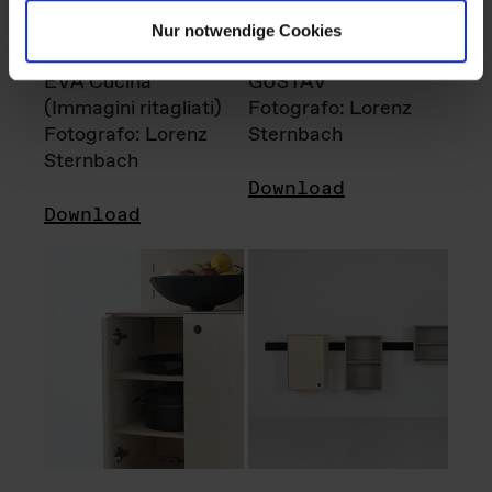
Nur notwendige Cookies
EVA Cucina
GUSTAV
(Immagini ritagliati)
Fotografo: Lorenz
Fotografo: Lorenz
Sternbach
Sternbach
Download
Download