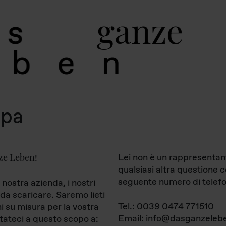
g
a
n
z
e
s
b
e
n
mpa
ze Leben
Lei non è un rappresentan
!
qualsiasi altra questione 
seguente numero di telefo
 nostra azienda, i nostri
da scaricare. Saremo lieti
Tel.: 0039 0474 771510
ni su misura per la vostra
Email: info@dasganzelebe
tateci a questo scopo a: