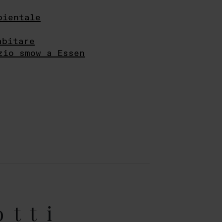
bientale
abitare
zio smow a Essen
otti