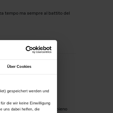
nza tempo ma sempre al battito del
Über Cookies
agini
blet) gespeichert werden und
ür die wir keine Einwilligung
Leben
GmbH e rimangono in pieno
 uns dabei helfen, die