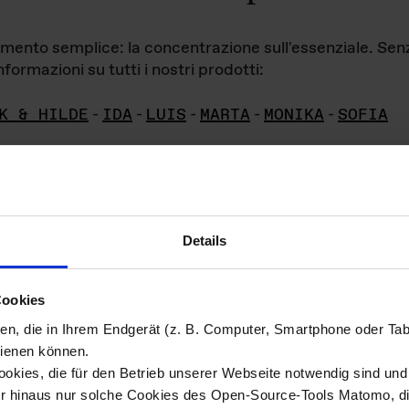
iamento semplice: la concentrazione sull'essenziale. Se
formazioni su tutti i nostri prodotti:
K & HILDE
-
IDA
-
LUIS
-
MARTA
-
MONIKA
-
SOFIA
Details
hivio di imm
Cookies
ien, die in Ihrem Endgerät (z. B. Computer, Smartphone oder Ta
ini!
ienen können.
kies, die für den Betrieb unserer Webseite notwendig sind und f
Das ganze 
re del materiale fotografico sono detenuti da
er hinaus nur solche Cookies des Open-Source-Tools Matomo, die