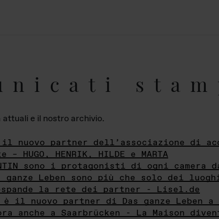
unicati stam
ttuali e il nostro archivio.
 il nuovo partner dell’associazione di ac
te – HUGO, HENRIK, HILDE e MARTA
NTIN sono i protagonisti di ogni camera d
s ganze Leben sono più che solo dei luogh
espande la rete dei partner - Lisel.de
 è il nuovo partner di Das ganze Leben a 
ora anche a Saarbrücken - La Maison diven