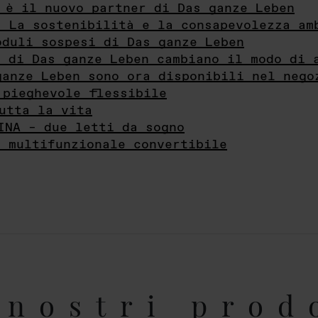
 è il nuovo partner di Das ganze Leben
- La sostenibilità e la consapevolezza am
oduli sospesi di Das ganze Leben
i di Das ganze Leben cambiano il modo di 
ganze Leben sono ora disponibili nel nego
 pieghevole flessibile
utta la vita
INA – due letti da sogno
e multifunzionale convertibile
nostri prod