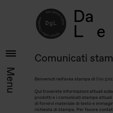
D
a
L
e
Comunicati sta
Menu
Das gan
Benvenuti nell'area stampa di
Qui troverete informazioni attuali sulla
prodotti e i comunicati stampa attuali 
di fornirvi materiale di testo e immagi
richiesta di stampa. Per favore contat