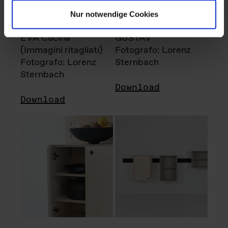
Nur notwendige Cookies
EVA Cucina
GUSTAV
(Immagini ritagliati)
Fotografo: Lorenz
Fotografo: Lorenz
Sternbach
Sternbach
Download
Download