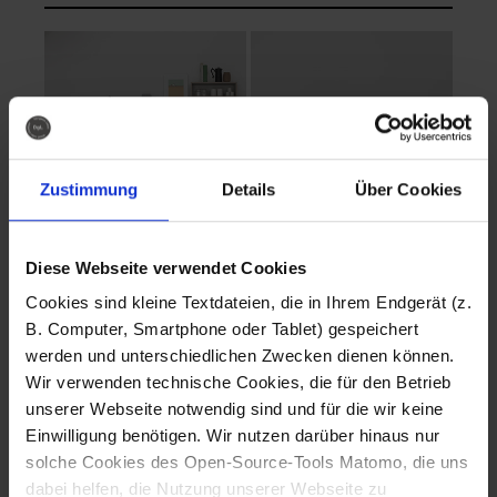
Zustimmung
Details
Über Cookies
Diese Webseite verwendet Cookies
EVA Cucina
EMMA + DANIEL
Cookies sind kleine Textdateien, die in Ihrem Endgerät (z.
Fotografo: Lorenz
Fotografo: Lorenz
B. Computer, Smartphone oder Tablet) gespeichert
Sternbach
Sternbach
werden und unterschiedlichen Zwecken dienen können.
Wir verwenden technische Cookies, die für den Betrieb
Download
Download
unserer Webseite notwendig sind und für die wir keine
Einwilligung benötigen. Wir nutzen darüber hinaus nur
solche Cookies des Open-Source-Tools Matomo, die uns
dabei helfen, die Nutzung unserer Webseite zu