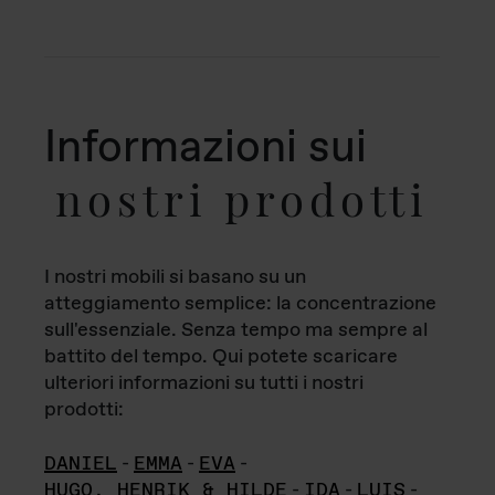
Informazioni sui
nostri prodotti
I nostri mobili si basano su un
atteggiamento semplice: la concentrazione
sull'essenziale. Senza tempo ma sempre al
battito del tempo. Qui potete scaricare
ulteriori informazioni su tutti i nostri
prodotti:
DANIEL
-
EMMA
-
EVA
-
HUGO, HENRIK & HILDE
-
IDA
-
LUIS
-