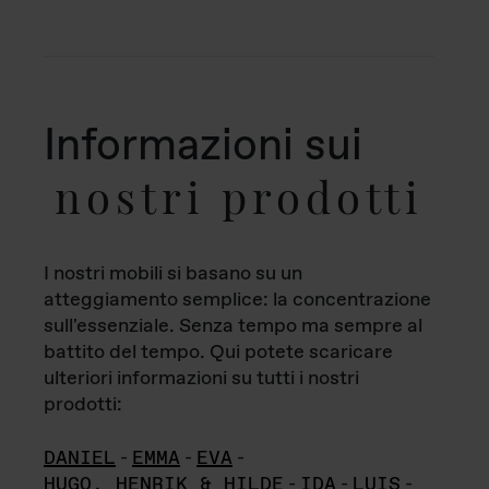
Informazioni sui
nostri prodotti
I nostri mobili si basano su un
atteggiamento semplice: la concentrazione
sull'essenziale. Senza tempo ma sempre al
battito del tempo. Qui potete scaricare
ulteriori informazioni su tutti i nostri
prodotti:
DANIEL
-
EMMA
-
EVA
-
HUGO, HENRIK & HILDE
-
IDA
-
LUIS
-