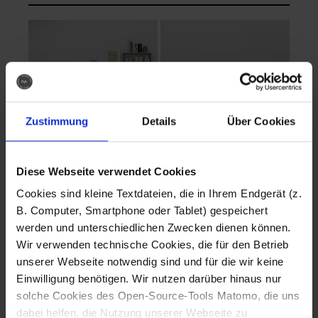
Zustimmung
Details
Über Cookies
Diese Webseite verwendet Cookies
EVA Cucina
EMMA + DANIEL
Cookies sind kleine Textdateien, die in Ihrem Endgerät (z.
Fotografo: Lorenz
Fotografo: Lorenz
B. Computer, Smartphone oder Tablet) gespeichert
Sternbach
Sternbach
werden und unterschiedlichen Zwecken dienen können.
Wir verwenden technische Cookies, die für den Betrieb
Download
Download
unserer Webseite notwendig sind und für die wir keine
Einwilligung benötigen. Wir nutzen darüber hinaus nur
solche Cookies des Open-Source-Tools Matomo, die uns
dabei helfen, die Nutzung unserer Webseite zu