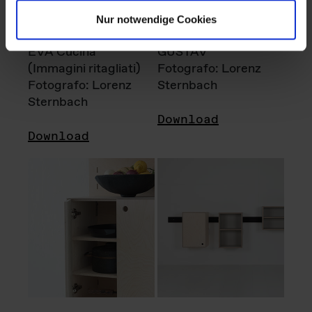
Nur notwendige Cookies
EVA Cucina
GUSTAV
(Immagini ritagliati)
Fotografo: Lorenz
Fotografo: Lorenz
Sternbach
Sternbach
Download
Download