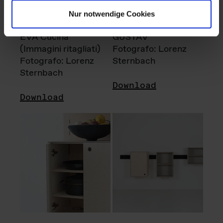
Nur notwendige Cookies
EVA Cucina
GUSTAV
(Immagini ritagliati)
Fotografo: Lorenz
Fotografo: Lorenz
Sternbach
Sternbach
Download
Download