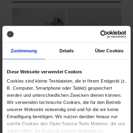
Zustimmung
Details
Über Cookies
Diese Webseite verwendet Cookies
EVA Cucina
EMMA + DANIEL
Cookies sind kleine Textdateien, die in Ihrem Endgerät (z.
Fotografo: Lorenz
Fotografo: Lorenz
B. Computer, Smartphone oder Tablet) gespeichert
Sternbach
Sternbach
werden und unterschiedlichen Zwecken dienen können.
Wir verwenden technische Cookies, die für den Betrieb
Download
Download
unserer Webseite notwendig sind und für die wir keine
Einwilligung benötigen. Wir nutzen darüber hinaus nur
solche Cookies des Open-Source-Tools Matomo, die uns
dabei helfen, die Nutzung unserer Webseite zu