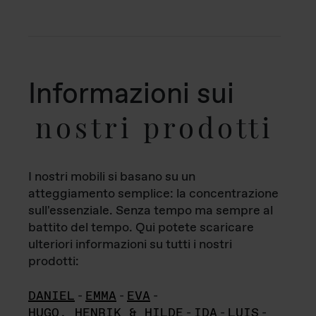
Informazioni sui
nostri prodotti
I nostri mobili si basano su un
atteggiamento semplice: la concentrazione
sull'essenziale. Senza tempo ma sempre al
battito del tempo. Qui potete scaricare
ulteriori informazioni su tutti i nostri
prodotti:
DANIEL
-
EMMA
-
EVA
-
HUGO, HENRIK & HILDE
-
IDA
-
LUIS
-