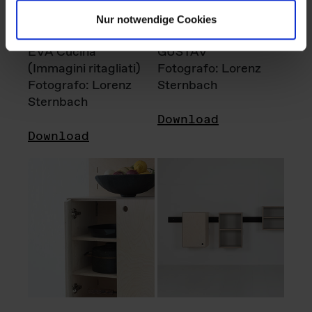
Nur notwendige Cookies
EVA Cucina
GUSTAV
(Immagini ritagliati)
Fotografo: Lorenz
Fotografo: Lorenz
Sternbach
Sternbach
Download
Download