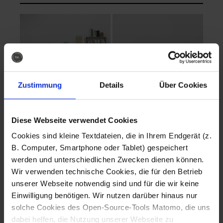
Zustimmung
Details
Über Cookies
Diese Webseite verwendet Cookies
EVA Cucina
EMMA + DANIEL
Cookies sind kleine Textdateien, die in Ihrem Endgerät (z.
Fotografo: Lorenz
Fotografo: Lorenz
B. Computer, Smartphone oder Tablet) gespeichert
Sternbach
Sternbach
werden und unterschiedlichen Zwecken dienen können.
Wir verwenden technische Cookies, die für den Betrieb
Download
Download
unserer Webseite notwendig sind und für die wir keine
Einwilligung benötigen. Wir nutzen darüber hinaus nur
solche Cookies des Open-Source-Tools Matomo, die uns
dabei helfen, die Nutzung unserer Webseite zu