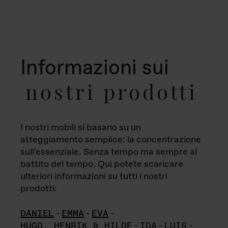
Informazioni sui
nostri prodotti
I nostri mobili si basano su un
atteggiamento semplice: la concentrazione
sull'essenziale. Senza tempo ma sempre al
battito del tempo. Qui potete scaricare
ulteriori informazioni su tutti i nostri
prodotti:
DANIEL
-
EMMA
-
EVA
-
HUGO, HENRIK & HILDE
-
IDA
-
LUIS
-