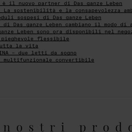
 è il nuovo partner di Das ganze Leben
- La sostenibilità e la consapevolezza am
oduli sospesi di Das ganze Leben
i di Das ganze Leben cambiano il modo di 
ganze Leben sono ora disponibili nel nego
 pieghevole flessibile
utta la vita
INA – due letti da sogno
e multifunzionale convertibile
nostri prod