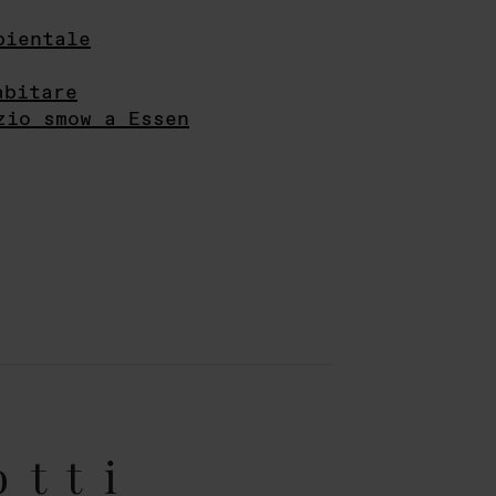
bientale
abitare
zio smow a Essen
otti