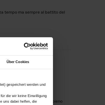
nza tempo ma sempre al battito del
Über Cookies
agini
blet) gespeichert werden und
ür die wir keine Einwilligung
Leben
GmbH e rimangono in pieno
 uns dabei helfen, die