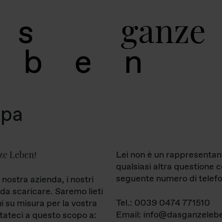
g
a
n
z
e
s
b
e
n
mpa
ze Leben
Lei non è un rappresentan
!
qualsiasi altra questione 
seguente numero di telefo
 nostra azienda, i nostri
da scaricare. Saremo lieti
Tel.: 0039 0474 771510
ni su misura per la vostra
Email: info@dasganzelebe
tateci a questo scopo a: