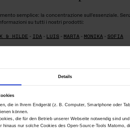
iamento semplice: la concentrazione sull'essenziale. Se
formazioni su tutti i nostri prodotti:
K & HILDE
-
IDA
-
LUIS
-
MARTA
-
MONIKA
-
SOFIA
Details
hivio di imm
Cookies
ien, die in Ihrem Endgerät (z. B. Computer, Smartphone oder Ta
ini!
ienen können.
kies, die für den Betrieb unserer Webseite notwendig sind und f
Das ganze 
re del materiale fotografico sono detenuti da
er hinaus nur solche Cookies des Open-Source-Tools Matomo, die