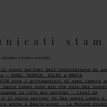
unicati stam
ttuali e il nostro archivio.
 il nuovo partner dell’associazione di ac
te – HUGO, HENRIK, HILDE e MARTA
NTIN sono i protagonisti di ogni camera d
s ganze Leben sono più che solo dei luogh
espande la rete dei partner - Lisel.de
 è il nuovo partner di Das ganze Leben a 
ora anche a Saarbrücken - La Maison diven