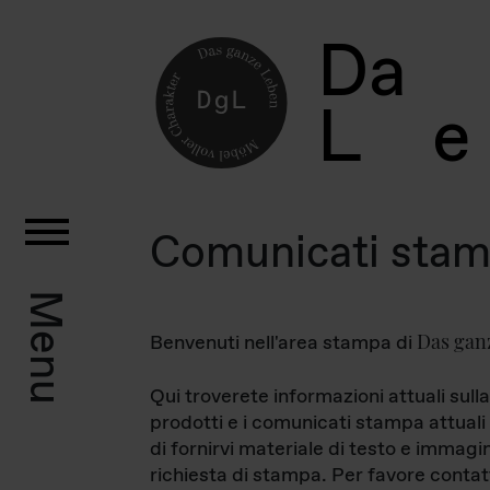
D
a
L
e
Comunicati sta
Menu
Das gan
Benvenuti nell'area stampa di
Qui troverete informazioni attuali sulla
prodotti e i comunicati stampa attuali 
di fornirvi materiale di testo e immagi
richiesta di stampa. Per favore contat