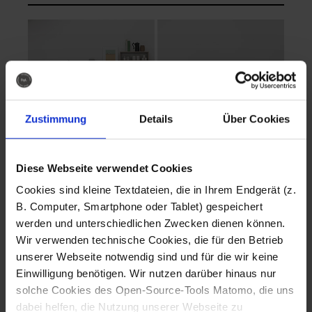
Zustimmung
Details
Über Cookies
Diese Webseite verwendet Cookies
EVA Cucina
EMMA + DANIEL
Cookies sind kleine Textdateien, die in Ihrem Endgerät (z.
Fotografo: Lorenz
Fotografo: Lorenz
B. Computer, Smartphone oder Tablet) gespeichert
Sternbach
Sternbach
werden und unterschiedlichen Zwecken dienen können.
Wir verwenden technische Cookies, die für den Betrieb
Download
Download
unserer Webseite notwendig sind und für die wir keine
Einwilligung benötigen. Wir nutzen darüber hinaus nur
solche Cookies des Open-Source-Tools Matomo, die uns
dabei helfen, die Nutzung unserer Webseite zu