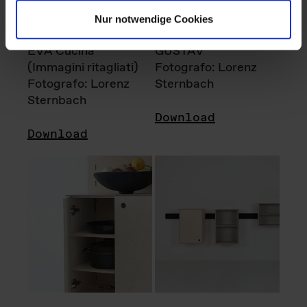
Nur notwendige Cookies
EVA Cucina
GUSTAV
(Immagini ritagliati)
Fotografo: Lorenz
Fotografo: Lorenz
Sternbach
Sternbach
Download
Download