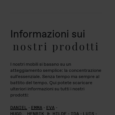
Informazioni sui
nostri prodotti
I nostri mobili si basano su un
atteggiamento semplice: la concentrazione
sull'essenziale. Senza tempo ma sempre al
battito del tempo. Qui potete scaricare
ulteriori informazioni su tutti i nostri
prodotti:
DANIEL
-
EMMA
-
EVA
-
HUGO, HENRIK & HILDE
-
IDA
-
LUIS
-