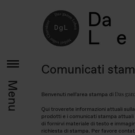
D
a
L
e
Comunicati sta
Menu
Das gan
Benvenuti nell'area stampa di
Qui troverete informazioni attuali sulla
prodotti e i comunicati stampa attuali 
di fornirvi materiale di testo e immagi
richiesta di stampa. Per favore contat