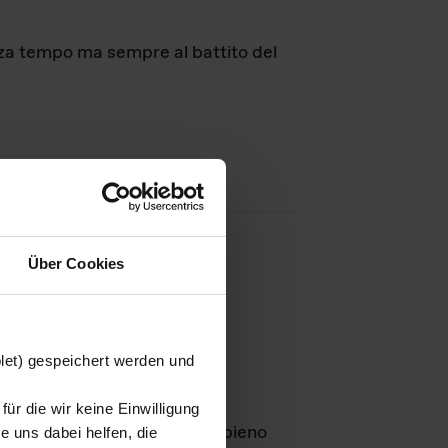
nza tempo ma sempre al battito del
Über Cookies
agini
blet) gespeichert werden und
ür die wir keine Einwilligung
Leben
GmbH e rimangono in pieno
 uns dabei helfen, die