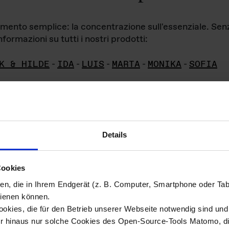
iamento semplice: la concentrazione sull'essenziale. Se
formazioni su tutti i nostri prodotti:
K & HILDE
-
IDA
-
LUIS
-
MARTA
-
MONIKA
-
SOFIA
Details
hivio di imm
Cookies
ien, die in Ihrem Endgerät (z. B. Computer, Smartphone oder Ta
ini!
ienen können.
kies, die für den Betrieb unserer Webseite notwendig sind und f
Das ganze 
re del materiale fotografico sono detenuti da
er hinaus nur solche Cookies des Open-Source-Tools Matomo, die