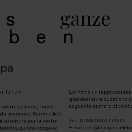
g
a
n
z
e
s
b
e
n
mpa
ze Leben
Lei non è un rappresentan
!
qualsiasi altra questione 
seguente numero di telefo
 nostra azienda, i nostri
da scaricare. Saremo lieti
Tel.: 0039 0474 771510
ni su misura per la vostra
Email: info@dasganzelebe
tateci a questo scopo a: