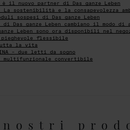
 è il nuovo partner di Das ganze Leben
- La sostenibilità e la consapevolezza am
oduli sospesi di Das ganze Leben
i di Das ganze Leben cambiano il modo di 
ganze Leben sono ora disponibili nel nego
 pieghevole flessibile
utta la vita
INA – due letti da sogno
e multifunzionale convertibile
nostri prod