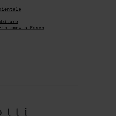
bientale
abitare
zio smow a Essen
otti