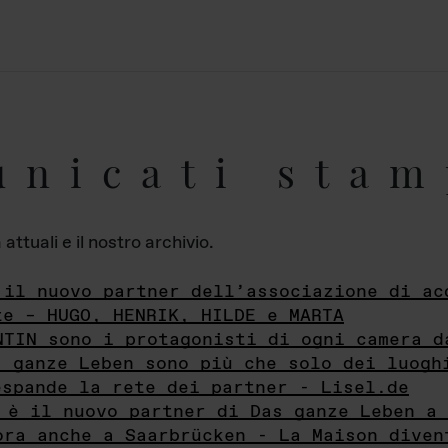
unicati stam
ttuali e il nostro archivio.
 il nuovo partner dell’associazione di ac
te – HUGO, HENRIK, HILDE e MARTA
NTIN sono i protagonisti di ogni camera d
s ganze Leben sono più che solo dei luogh
espande la rete dei partner - Lisel.de
 è il nuovo partner di Das ganze Leben a 
ora anche a Saarbrücken - La Maison diven