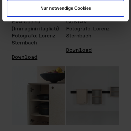
Nur notwendige Cookies
EVA Cucina
GUSTAV
(Immagini ritagliati)
Fotografo: Lorenz
Fotografo: Lorenz
Sternbach
Sternbach
Download
Download