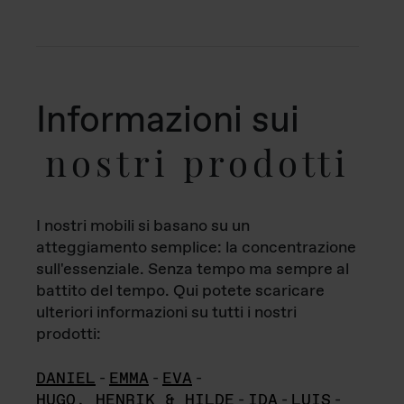
Informazioni sui
nostri prodotti
I nostri mobili si basano su un
atteggiamento semplice: la concentrazione
sull'essenziale. Senza tempo ma sempre al
battito del tempo. Qui potete scaricare
ulteriori informazioni su tutti i nostri
prodotti:
DANIEL
-
EMMA
-
EVA
-
HUGO, HENRIK & HILDE
-
IDA
-
LUIS
-