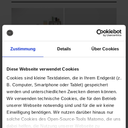
Zustimmung
Details
Über Cookies
Diese Webseite verwendet Cookies
EVA Cucina
EMMA + DANIEL
Cookies sind kleine Textdateien, die in Ihrem Endgerät (z.
Fotografo: Lorenz
Fotografo: Lorenz
B. Computer, Smartphone oder Tablet) gespeichert
Sternbach
Sternbach
werden und unterschiedlichen Zwecken dienen können.
Wir verwenden technische Cookies, die für den Betrieb
Download
Download
unserer Webseite notwendig sind und für die wir keine
Einwilligung benötigen. Wir nutzen darüber hinaus nur
solche Cookies des Open-Source-Tools Matomo, die uns
dabei helfen, die Nutzung unserer Webseite zu