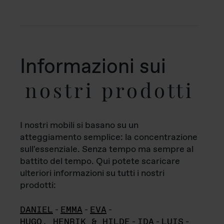
Informazioni sui
nostri prodotti
I nostri mobili si basano su un
atteggiamento semplice: la concentrazione
sull'essenziale. Senza tempo ma sempre al
battito del tempo. Qui potete scaricare
ulteriori informazioni su tutti i nostri
prodotti:
DANIEL
-
EMMA
-
EVA
-
HUGO, HENRIK & HILDE
-
IDA
-
LUIS
-