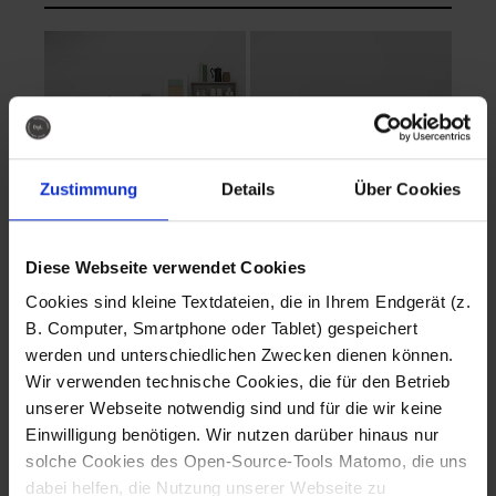
Zustimmung
Details
Über Cookies
Diese Webseite verwendet Cookies
EVA Cucina
EMMA + DANIEL
Cookies sind kleine Textdateien, die in Ihrem Endgerät (z.
Fotografo: Lorenz
Fotografo: Lorenz
B. Computer, Smartphone oder Tablet) gespeichert
Sternbach
Sternbach
werden und unterschiedlichen Zwecken dienen können.
Wir verwenden technische Cookies, die für den Betrieb
Download
Download
unserer Webseite notwendig sind und für die wir keine
Einwilligung benötigen. Wir nutzen darüber hinaus nur
solche Cookies des Open-Source-Tools Matomo, die uns
dabei helfen, die Nutzung unserer Webseite zu