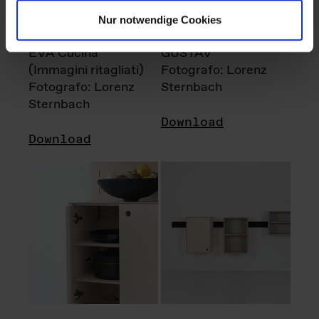
Nur notwendige Cookies
EVA Cucina
GUSTAV
(Immagini ritagliati)
Fotografo: Lorenz
Fotografo: Lorenz
Sternbach
Sternbach
Download
Download