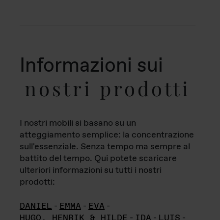
Informazioni sui
nostri prodotti
I nostri mobili si basano su un
atteggiamento semplice: la concentrazione
sull'essenziale. Senza tempo ma sempre al
battito del tempo. Qui potete scaricare
ulteriori informazioni su tutti i nostri
prodotti:
DANIEL
-
EMMA
-
EVA
-
HUGO, HENRIK & HILDE
-
IDA
-
LUIS
-