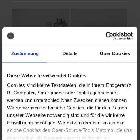
Zustimmung
Details
Über Cookies
Diese Webseite verwendet Cookies
EVA Cucina
EMMA + DANIEL
Cookies sind kleine Textdateien, die in Ihrem Endgerät (z.
Fotografo: Lorenz
Fotografo: Lorenz
B. Computer, Smartphone oder Tablet) gespeichert
Sternbach
Sternbach
werden und unterschiedlichen Zwecken dienen können.
Wir verwenden technische Cookies, die für den Betrieb
Download
Download
unserer Webseite notwendig sind und für die wir keine
Einwilligung benötigen. Wir nutzen darüber hinaus nur
solche Cookies des Open-Source-Tools Matomo, die uns
dabei helfen, die Nutzung unserer Webseite zu