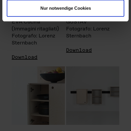
Nur notwendige Cookies
EVA Cucina
GUSTAV
(Immagini ritagliati)
Fotografo: Lorenz
Fotografo: Lorenz
Sternbach
Sternbach
Download
Download