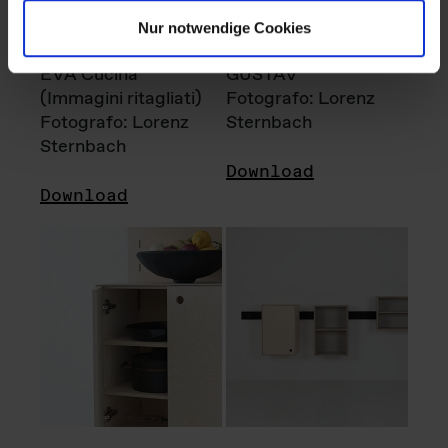
Nur notwendige Cookies
EVA Cucina
GUSTAV
(Immagini ritagliati)
Fotografo: Lorenz
Fotografo: Lorenz
Sternbach
Sternbach
Download
Download