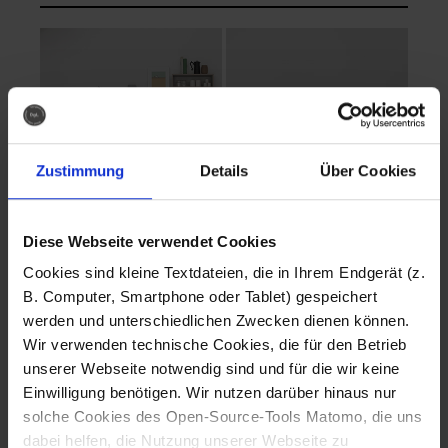
Zustimmung
Details
Über Cookies
Diese Webseite verwendet Cookies
EVA Cucina
EMMA + DANIEL
Cookies sind kleine Textdateien, die in Ihrem Endgerät (z.
Fotografo: Lorenz
Fotografo: Lorenz
B. Computer, Smartphone oder Tablet) gespeichert
Sternbach
Sternbach
werden und unterschiedlichen Zwecken dienen können.
Wir verwenden technische Cookies, die für den Betrieb
Download
Download
unserer Webseite notwendig sind und für die wir keine
Einwilligung benötigen. Wir nutzen darüber hinaus nur
solche Cookies des Open-Source-Tools Matomo, die uns
dabei helfen, die Nutzung unserer Webseite zu