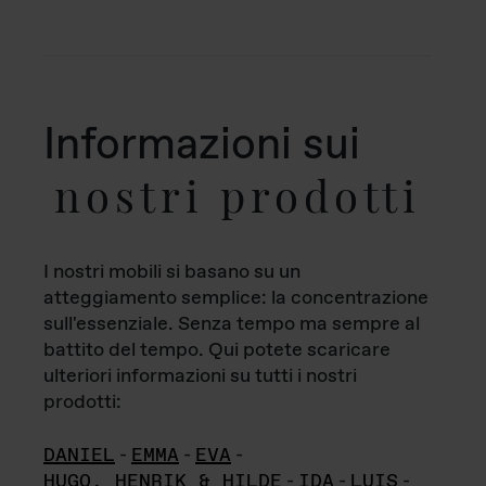
Informazioni sui
nostri prodotti
I nostri mobili si basano su un
atteggiamento semplice: la concentrazione
sull'essenziale. Senza tempo ma sempre al
battito del tempo. Qui potete scaricare
ulteriori informazioni su tutti i nostri
prodotti:
DANIEL
-
EMMA
-
EVA
-
HUGO, HENRIK & HILDE
-
IDA
-
LUIS
-