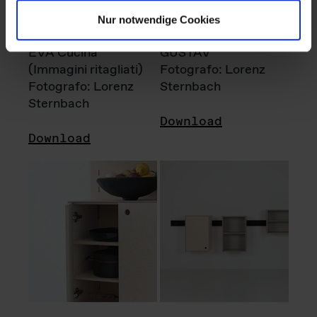
Nur notwendige Cookies
EVA Cucina
GUSTAV
(Immagini ritagliati)
Fotografo: Lorenz
Fotografo: Lorenz
Sternbach
Sternbach
Download
Download