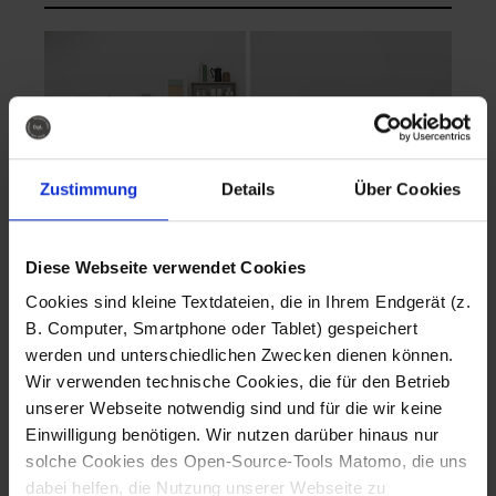
Zustimmung
Details
Über Cookies
Diese Webseite verwendet Cookies
EVA Cucina
EMMA + DANIEL
Cookies sind kleine Textdateien, die in Ihrem Endgerät (z.
Fotografo: Lorenz
Fotografo: Lorenz
B. Computer, Smartphone oder Tablet) gespeichert
Sternbach
Sternbach
werden und unterschiedlichen Zwecken dienen können.
Wir verwenden technische Cookies, die für den Betrieb
Download
Download
unserer Webseite notwendig sind und für die wir keine
Einwilligung benötigen. Wir nutzen darüber hinaus nur
solche Cookies des Open-Source-Tools Matomo, die uns
dabei helfen, die Nutzung unserer Webseite zu