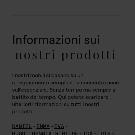
Informazioni sui
nostri prodotti
I nostri mobili si basano su un
atteggiamento semplice: la concentrazione
sull'essenziale. Senza tempo ma sempre al
battito del tempo. Qui potete scaricare
ulteriori informazioni su tutti i nostri
prodotti:
DANIEL
-
EMMA
-
EVA
-
HUGO, HENRIK & HILDE
-
IDA
-
LUIS
-