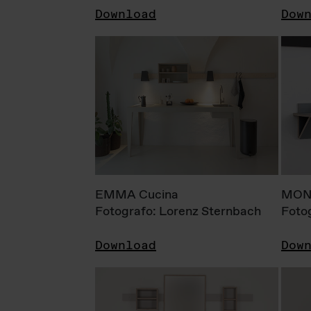
Download
Dow
EMMA Cucina
MONI
Fotografo: Lorenz Sternbach
Foto
Download
Dow