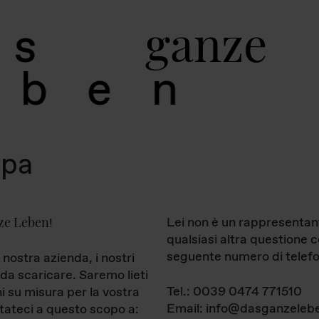
g
a
n
z
e
s
b
e
n
mpa
ze Leben
Lei non è un rappresentan
!
qualsiasi altra questione 
seguente numero di telefo
 nostra azienda, i nostri
da scaricare. Saremo lieti
Tel.: 0039 0474 771510
ni su misura per la vostra
Email: info@dasganzelebe
tateci a questo scopo a: