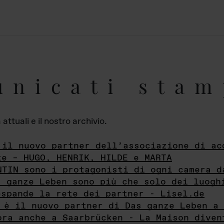
unicati stam
ttuali e il nostro archivio.
 il nuovo partner dell’associazione di ac
te – HUGO, HENRIK, HILDE e MARTA
NTIN sono i protagonisti di ogni camera d
s ganze Leben sono più che solo dei luogh
espande la rete dei partner - Lisel.de
 è il nuovo partner di Das ganze Leben a 
ora anche a Saarbrücken - La Maison diven