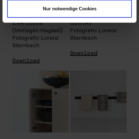
Nur notwendige Cookies
EVA Cucina
GUSTAV
(Immagini ritagliati)
Fotografo: Lorenz
Fotografo: Lorenz
Sternbach
Sternbach
Download
Download