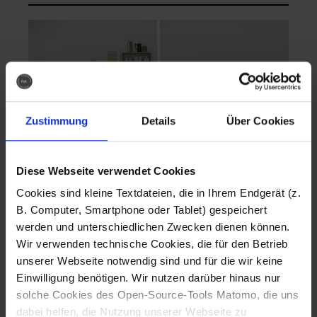
Zustimmung
Details
Über Cookies
Diese Webseite verwendet Cookies
EVA Cucina
EMMA + DANIEL
Cookies sind kleine Textdateien, die in Ihrem Endgerät (z.
Fotografo: Lorenz
Fotografo: Lorenz
B. Computer, Smartphone oder Tablet) gespeichert
Sternbach
Sternbach
werden und unterschiedlichen Zwecken dienen können.
Wir verwenden technische Cookies, die für den Betrieb
Download
Download
unserer Webseite notwendig sind und für die wir keine
Einwilligung benötigen. Wir nutzen darüber hinaus nur
solche Cookies des Open-Source-Tools Matomo, die uns
dabei helfen, die Nutzung unserer Webseite zu