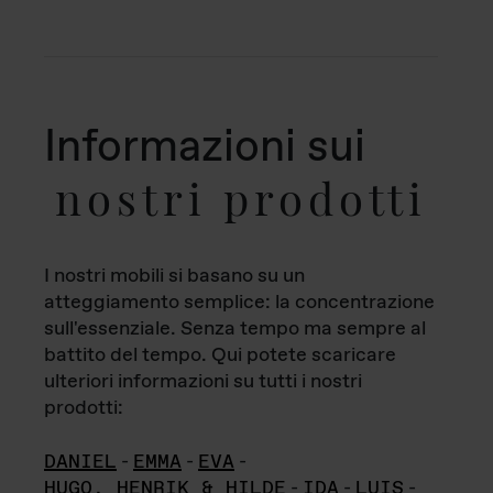
Informazioni sui
nostri prodotti
I nostri mobili si basano su un
atteggiamento semplice: la concentrazione
sull'essenziale. Senza tempo ma sempre al
battito del tempo. Qui potete scaricare
ulteriori informazioni su tutti i nostri
prodotti:
DANIEL
-
EMMA
-
EVA
-
HUGO, HENRIK & HILDE
-
IDA
-
LUIS
-