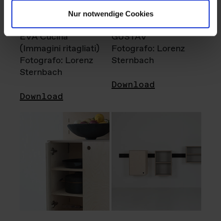
Nur notwendige Cookies
EVA Cucina
GUSTAV
(Immagini ritagliati)
Fotografo: Lorenz
Fotografo: Lorenz
Sternbach
Sternbach
Download
Download