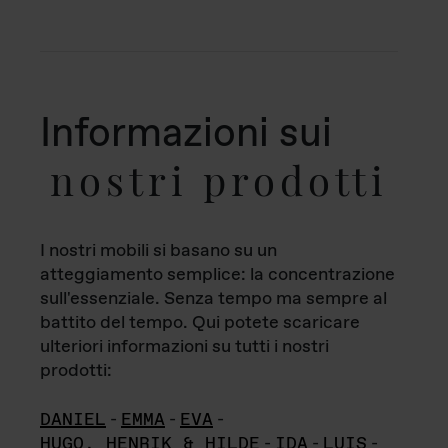
Informazioni sui
nostri prodotti
I nostri mobili si basano su un
atteggiamento semplice: la concentrazione
sull'essenziale. Senza tempo ma sempre al
battito del tempo. Qui potete scaricare
ulteriori informazioni su tutti i nostri
prodotti:
DANIEL
-
EMMA
-
EVA
-
HUGO, HENRIK & HILDE
-
IDA
-
LUIS
-