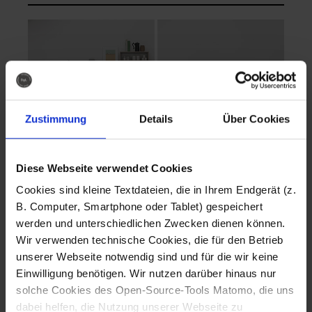
Zustimmung
Details
Über Cookies
Diese Webseite verwendet Cookies
EVA Cucina
EMMA + DANIEL
Cookies sind kleine Textdateien, die in Ihrem Endgerät (z.
Fotografo: Lorenz
Fotografo: Lorenz
B. Computer, Smartphone oder Tablet) gespeichert
Sternbach
Sternbach
werden und unterschiedlichen Zwecken dienen können.
Wir verwenden technische Cookies, die für den Betrieb
Download
Download
unserer Webseite notwendig sind und für die wir keine
Einwilligung benötigen. Wir nutzen darüber hinaus nur
solche Cookies des Open-Source-Tools Matomo, die uns
dabei helfen, die Nutzung unserer Webseite zu