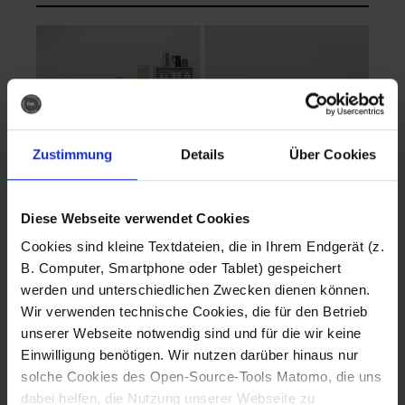
Zustimmung
Details
Über Cookies
Diese Webseite verwendet Cookies
EVA Cucina
EMMA + DANIEL
Cookies sind kleine Textdateien, die in Ihrem Endgerät (z.
Fotografo: Lorenz
Fotografo: Lorenz
B. Computer, Smartphone oder Tablet) gespeichert
Sternbach
Sternbach
werden und unterschiedlichen Zwecken dienen können.
Wir verwenden technische Cookies, die für den Betrieb
Download
Download
unserer Webseite notwendig sind und für die wir keine
Einwilligung benötigen. Wir nutzen darüber hinaus nur
solche Cookies des Open-Source-Tools Matomo, die uns
dabei helfen, die Nutzung unserer Webseite zu