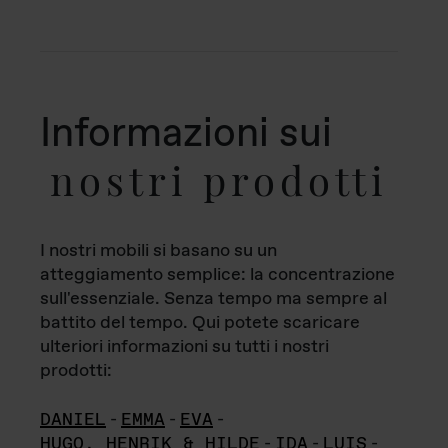
Informazioni sui
nostri prodotti
I nostri mobili si basano su un
atteggiamento semplice: la concentrazione
sull'essenziale. Senza tempo ma sempre al
battito del tempo. Qui potete scaricare
ulteriori informazioni su tutti i nostri
prodotti:
DANIEL
-
EMMA
-
EVA
-
HUGO, HENRIK & HILDE
-
IDA
-
LUIS
-