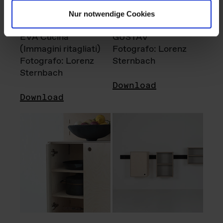
Nur notwendige Cookies
EVA Cucina
GUSTAV
(Immagini ritagliati)
Fotografo: Lorenz
Fotografo: Lorenz
Sternbach
Sternbach
Download
Download