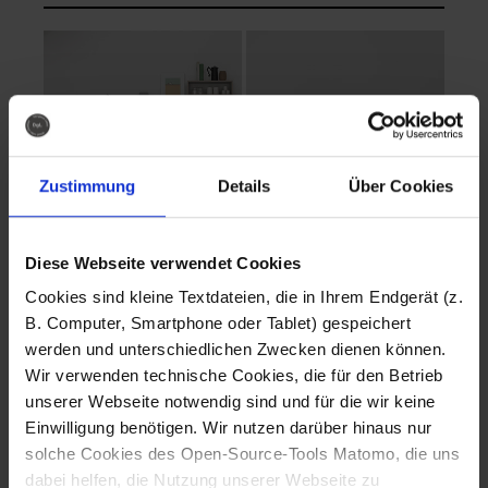
Zustimmung
Details
Über Cookies
Diese Webseite verwendet Cookies
EVA Cucina
EMMA + DANIEL
Cookies sind kleine Textdateien, die in Ihrem Endgerät (z.
Fotografo: Lorenz
Fotografo: Lorenz
B. Computer, Smartphone oder Tablet) gespeichert
Sternbach
Sternbach
werden und unterschiedlichen Zwecken dienen können.
Wir verwenden technische Cookies, die für den Betrieb
Download
Download
unserer Webseite notwendig sind und für die wir keine
Einwilligung benötigen. Wir nutzen darüber hinaus nur
solche Cookies des Open-Source-Tools Matomo, die uns
dabei helfen, die Nutzung unserer Webseite zu