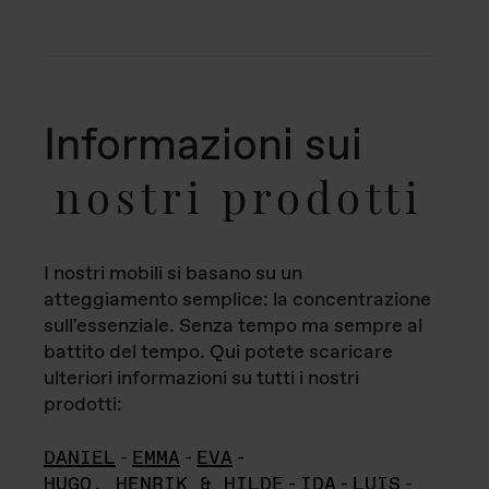
Informazioni sui
nostri prodotti
I nostri mobili si basano su un
atteggiamento semplice: la concentrazione
sull'essenziale. Senza tempo ma sempre al
battito del tempo. Qui potete scaricare
ulteriori informazioni su tutti i nostri
prodotti:
DANIEL
-
EMMA
-
EVA
-
HUGO, HENRIK & HILDE
-
IDA
-
LUIS
-