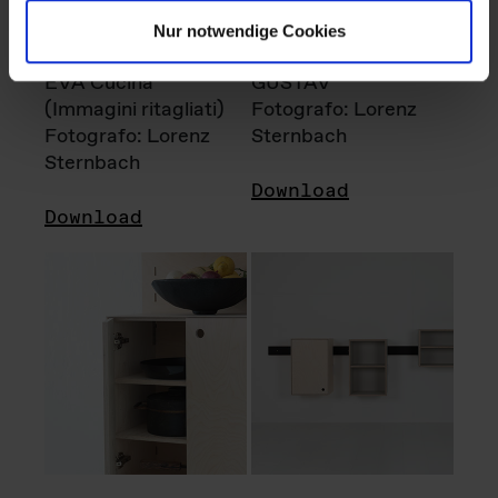
Nur notwendige Cookies
EVA Cucina
GUSTAV
(Immagini ritagliati)
Fotografo: Lorenz
Fotografo: Lorenz
Sternbach
Sternbach
Download
Download