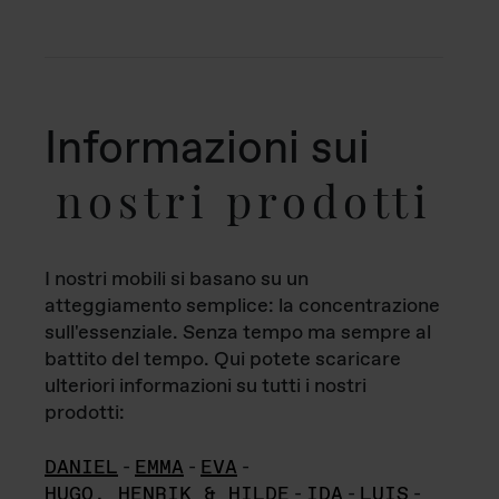
Informazioni sui
nostri prodotti
I nostri mobili si basano su un
atteggiamento semplice: la concentrazione
sull'essenziale. Senza tempo ma sempre al
battito del tempo. Qui potete scaricare
ulteriori informazioni su tutti i nostri
prodotti:
DANIEL
-
EMMA
-
EVA
-
HUGO, HENRIK & HILDE
-
IDA
-
LUIS
-