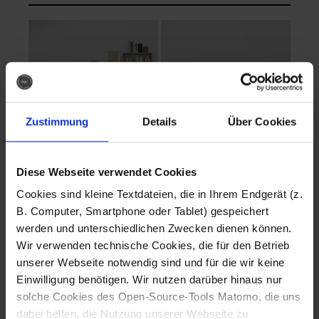
Zustimmung
Details
Über Cookies
Diese Webseite verwendet Cookies
EVA Cucina
EMMA + DANIEL
Cookies sind kleine Textdateien, die in Ihrem Endgerät (z.
Fotografo: Lorenz
Fotografo: Lorenz
B. Computer, Smartphone oder Tablet) gespeichert
Sternbach
Sternbach
werden und unterschiedlichen Zwecken dienen können.
Wir verwenden technische Cookies, die für den Betrieb
Download
Download
unserer Webseite notwendig sind und für die wir keine
Einwilligung benötigen. Wir nutzen darüber hinaus nur
solche Cookies des Open-Source-Tools Matomo, die uns
dabei helfen, die Nutzung unserer Webseite zu