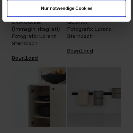
Nur notwendige Cookies
EVA Cucina
GUSTAV
(Immagini ritagliati)
Fotografo: Lorenz
Fotografo: Lorenz
Sternbach
Sternbach
Download
Download