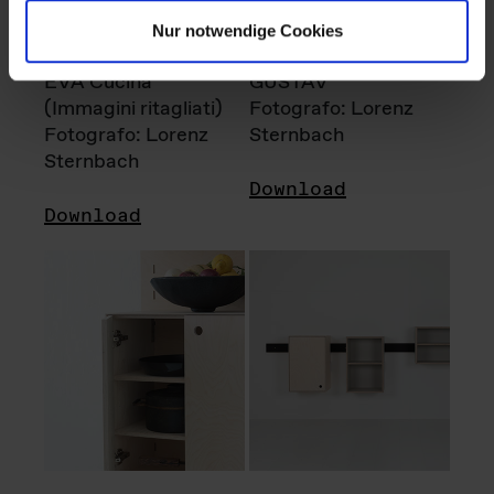
Nur notwendige Cookies
EVA Cucina
GUSTAV
(Immagini ritagliati)
Fotografo: Lorenz
Fotografo: Lorenz
Sternbach
Sternbach
Download
Download