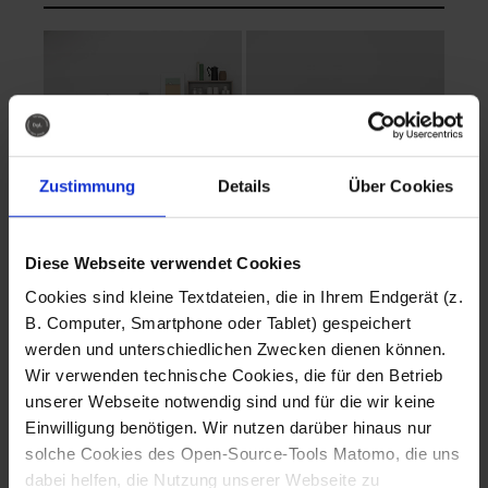
Zustimmung
Details
Über Cookies
Diese Webseite verwendet Cookies
EVA Cucina
EMMA + DANIEL
Cookies sind kleine Textdateien, die in Ihrem Endgerät (z.
Fotografo: Lorenz
Fotografo: Lorenz
B. Computer, Smartphone oder Tablet) gespeichert
Sternbach
Sternbach
werden und unterschiedlichen Zwecken dienen können.
Wir verwenden technische Cookies, die für den Betrieb
Download
Download
unserer Webseite notwendig sind und für die wir keine
Einwilligung benötigen. Wir nutzen darüber hinaus nur
solche Cookies des Open-Source-Tools Matomo, die uns
dabei helfen, die Nutzung unserer Webseite zu