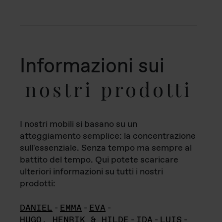
Informazioni sui
nostri prodotti
I nostri mobili si basano su un
atteggiamento semplice: la concentrazione
sull'essenziale. Senza tempo ma sempre al
battito del tempo. Qui potete scaricare
ulteriori informazioni su tutti i nostri
prodotti:
DANIEL
-
EMMA
-
EVA
-
HUGO, HENRIK & HILDE
-
IDA
-
LUIS
-