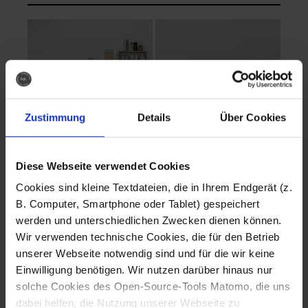
Zustimmung
Details
Über Cookies
Diese Webseite verwendet Cookies
EVA Cucina
EMMA + DANIEL
Cookies sind kleine Textdateien, die in Ihrem Endgerät (z.
Fotografo: Lorenz
Fotografo: Lorenz
B. Computer, Smartphone oder Tablet) gespeichert
Sternbach
Sternbach
werden und unterschiedlichen Zwecken dienen können.
Wir verwenden technische Cookies, die für den Betrieb
Download
Download
unserer Webseite notwendig sind und für die wir keine
Einwilligung benötigen. Wir nutzen darüber hinaus nur
solche Cookies des Open-Source-Tools Matomo, die uns
dabei helfen, die Nutzung unserer Webseite zu