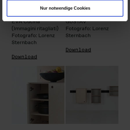
Nur notwendige Cookies
EVA Cucina
GUSTAV
(Immagini ritagliati)
Fotografo: Lorenz
Fotografo: Lorenz
Sternbach
Sternbach
Download
Download