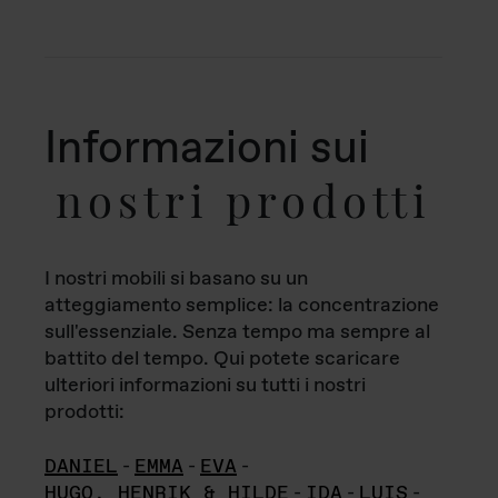
Informazioni sui
nostri prodotti
I nostri mobili si basano su un
atteggiamento semplice: la concentrazione
sull'essenziale. Senza tempo ma sempre al
battito del tempo. Qui potete scaricare
ulteriori informazioni su tutti i nostri
prodotti:
DANIEL
-
EMMA
-
EVA
-
HUGO, HENRIK & HILDE
-
IDA
-
LUIS
-