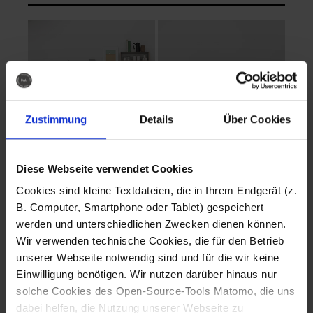
Zustimmung
Details
Über Cookies
Diese Webseite verwendet Cookies
EVA Cucina
EMMA + DANIEL
Cookies sind kleine Textdateien, die in Ihrem Endgerät (z.
Fotografo: Lorenz
Fotografo: Lorenz
B. Computer, Smartphone oder Tablet) gespeichert
Sternbach
Sternbach
werden und unterschiedlichen Zwecken dienen können.
Wir verwenden technische Cookies, die für den Betrieb
Download
Download
unserer Webseite notwendig sind und für die wir keine
Einwilligung benötigen. Wir nutzen darüber hinaus nur
solche Cookies des Open-Source-Tools Matomo, die uns
dabei helfen, die Nutzung unserer Webseite zu