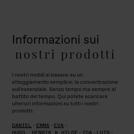
Informazioni sui
nostri prodotti
I nostri mobili si basano su un
atteggiamento semplice: la concentrazione
sull'essenziale. Senza tempo ma sempre al
battito del tempo. Qui potete scaricare
ulteriori informazioni su tutti i nostri
prodotti:
DANIEL
-
EMMA
-
EVA
-
HUGO, HENRIK & HILDE
-
IDA
-
LUIS
-