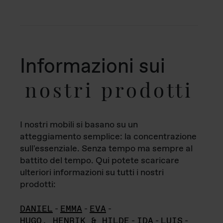
Informazioni sui
nostri prodotti
I nostri mobili si basano su un
atteggiamento semplice: la concentrazione
sull'essenziale. Senza tempo ma sempre al
battito del tempo. Qui potete scaricare
ulteriori informazioni su tutti i nostri
prodotti:
DANIEL
-
EMMA
-
EVA
-
HUGO, HENRIK & HILDE
-
IDA
-
LUIS
-