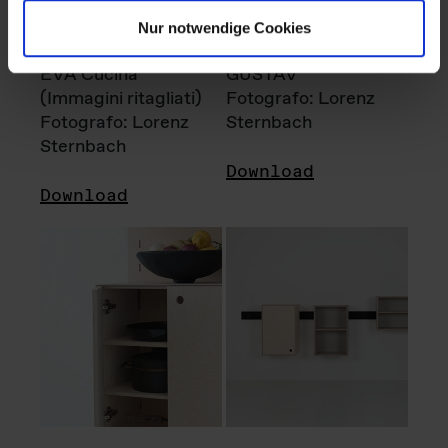
Nur notwendige Cookies
EVA Cucina
GUSTAV
(Immagini ritagliati)
Fotografo: Lorenz
Fotografo: Lorenz
Sternbach
Sternbach
Download
Download