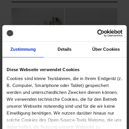
Zustimmung
Details
Über Cookies
Diese Webseite verwendet Cookies
EVA Cucina
EMMA + DANIEL
Cookies sind kleine Textdateien, die in Ihrem Endgerät (z.
Fotografo: Lorenz
Fotografo: Lorenz
B. Computer, Smartphone oder Tablet) gespeichert
Sternbach
Sternbach
werden und unterschiedlichen Zwecken dienen können.
Wir verwenden technische Cookies, die für den Betrieb
Download
Download
unserer Webseite notwendig sind und für die wir keine
Einwilligung benötigen. Wir nutzen darüber hinaus nur
solche Cookies des Open-Source-Tools Matomo, die uns
dabei helfen, die Nutzung unserer Webseite zu