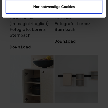
Nur notwendige Cookies
EVA Cucina
GUSTAV
(Immagini ritagliati)
Fotografo: Lorenz
Fotografo: Lorenz
Sternbach
Sternbach
Download
Download