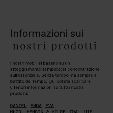
Informazioni sui
nostri prodotti
I nostri mobili si basano su un
atteggiamento semplice: la concentrazione
sull'essenziale. Senza tempo ma sempre al
battito del tempo. Qui potete scaricare
ulteriori informazioni su tutti i nostri
prodotti:
DANIEL
-
EMMA
-
EVA
-
HUGO, HENRIK & HILDE
-
IDA
-
LUIS
-