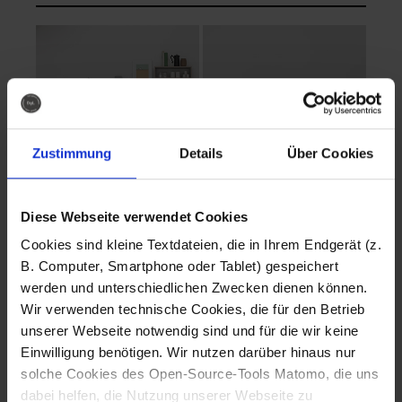
Zustimmung
Details
Über Cookies
Diese Webseite verwendet Cookies
EVA Cucina
EMMA + DANIEL
Cookies sind kleine Textdateien, die in Ihrem Endgerät (z.
Fotografo: Lorenz
Fotografo: Lorenz
B. Computer, Smartphone oder Tablet) gespeichert
Sternbach
Sternbach
werden und unterschiedlichen Zwecken dienen können.
Wir verwenden technische Cookies, die für den Betrieb
Download
Download
unserer Webseite notwendig sind und für die wir keine
Einwilligung benötigen. Wir nutzen darüber hinaus nur
solche Cookies des Open-Source-Tools Matomo, die uns
dabei helfen, die Nutzung unserer Webseite zu