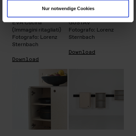
Nur notwendige Cookies
EVA Cucina
GUSTAV
(Immagini ritagliati)
Fotografo: Lorenz
Fotografo: Lorenz
Sternbach
Sternbach
Download
Download