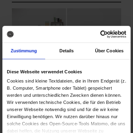
Zustimmung
Details
Über Cookies
Diese Webseite verwendet Cookies
EVA Cucina
EMMA + DANIEL
Cookies sind kleine Textdateien, die in Ihrem Endgerät (z.
Fotografo: Lorenz
Fotografo: Lorenz
B. Computer, Smartphone oder Tablet) gespeichert
Sternbach
Sternbach
werden und unterschiedlichen Zwecken dienen können.
Wir verwenden technische Cookies, die für den Betrieb
Download
Download
unserer Webseite notwendig sind und für die wir keine
Einwilligung benötigen. Wir nutzen darüber hinaus nur
solche Cookies des Open-Source-Tools Matomo, die uns
dabei helfen, die Nutzung unserer Webseite zu