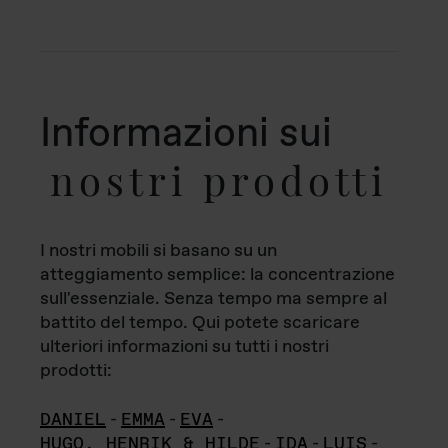
Informazioni sui
nostri prodotti
I nostri mobili si basano su un
atteggiamento semplice: la concentrazione
sull'essenziale. Senza tempo ma sempre al
battito del tempo. Qui potete scaricare
ulteriori informazioni su tutti i nostri
prodotti:
DANIEL
-
EMMA
-
EVA
-
HUGO, HENRIK & HILDE
-
IDA
-
LUIS
-