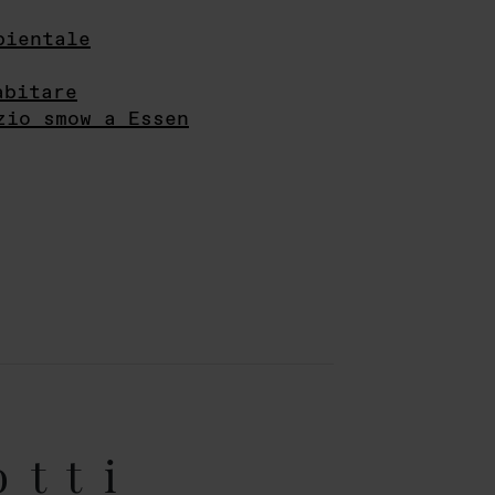
bientale
abitare
zio smow a Essen
otti