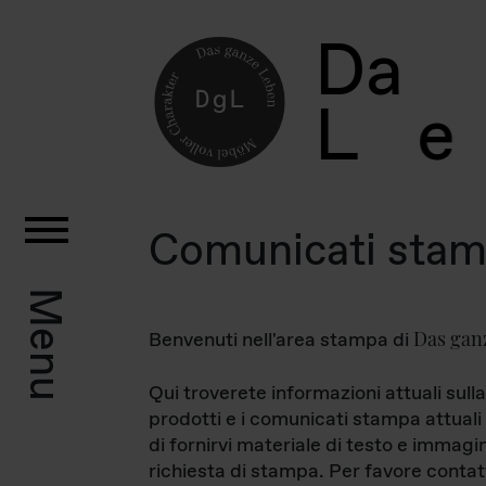
D
a
L
e
Comunicati sta
Menu
Das gan
Benvenuti nell'area stampa di
Qui troverete informazioni attuali sulla
prodotti e i comunicati stampa attuali 
di fornirvi materiale di testo e immagi
richiesta di stampa. Per favore contat