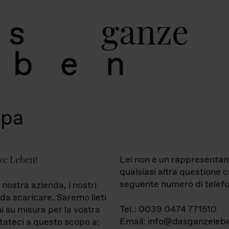
g
a
n
z
e
s
b
e
n
mpa
ze Leben
Lei non è un rappresentan
!
qualsiasi altra questione 
seguente numero di telefo
 nostra azienda, i nostri
da scaricare. Saremo lieti
Tel.: 0039 0474 771510
ni su misura per la vostra
Email: info@dasganzelebe
tateci a questo scopo a: