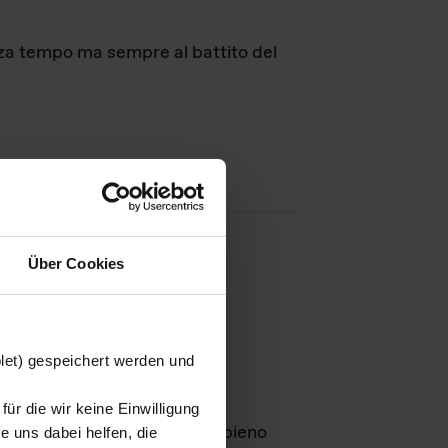
nza tempo ma sempre al battito del
Über Cookies
agini
blet) gespeichert werden und
ür die wir keine Einwilligung
Leben
GmbH e rimangono in pieno
 uns dabei helfen, die