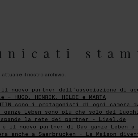
unicati stam
ttuali e il nostro archivio.
 il nuovo partner dell’associazione di ac
te – HUGO, HENRIK, HILDE e MARTA
NTIN sono i protagonisti di ogni camera d
s ganze Leben sono più che solo dei luogh
espande la rete dei partner - Lisel.de
 è il nuovo partner di Das ganze Leben a 
ora anche a Saarbrücken - La Maison diven