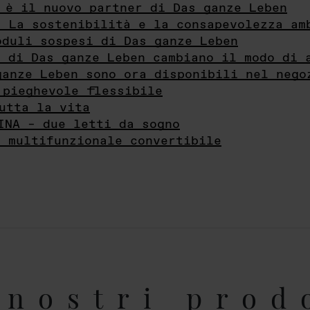
 è il nuovo partner di Das ganze Leben
- La sostenibilità e la consapevolezza am
oduli sospesi di Das ganze Leben
i di Das ganze Leben cambiano il modo di 
ganze Leben sono ora disponibili nel nego
 pieghevole flessibile
utta la vita
INA – due letti da sogno
e multifunzionale convertibile
nostri prod