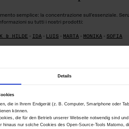
iamento semplice: la concentrazione sull'essenziale. Se
formazioni su tutti i nostri prodotti:
K & HILDE
-
IDA
-
LUIS
-
MARTA
-
MONIKA
-
SOFIA
Details
hivio di imm
Cookies
ien, die in Ihrem Endgerät (z. B. Computer, Smartphone oder Ta
ini!
ienen können.
kies, die für den Betrieb unserer Webseite notwendig sind und f
Das ganze 
re del materiale fotografico sono detenuti da
er hinaus nur solche Cookies des Open-Source-Tools Matomo, die