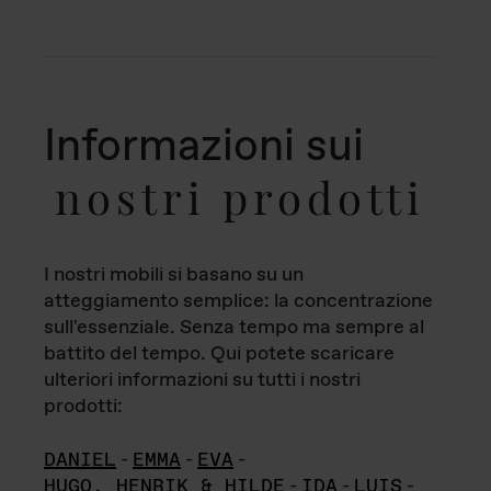
Informazioni sui
nostri prodotti
I nostri mobili si basano su un
atteggiamento semplice: la concentrazione
sull'essenziale. Senza tempo ma sempre al
battito del tempo. Qui potete scaricare
ulteriori informazioni su tutti i nostri
prodotti:
DANIEL
-
EMMA
-
EVA
-
HUGO, HENRIK & HILDE
-
IDA
-
LUIS
-