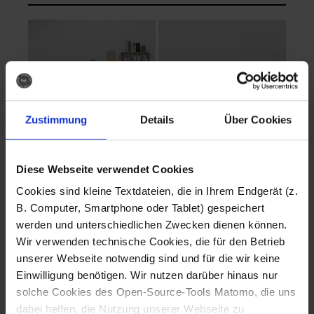
Zustimmung
Details
Über Cookies
Diese Webseite verwendet Cookies
EVA Cucina
EMMA + DANIEL
Cookies sind kleine Textdateien, die in Ihrem Endgerät (z.
Fotografo: Lorenz
Fotografo: Lorenz
B. Computer, Smartphone oder Tablet) gespeichert
Sternbach
Sternbach
werden und unterschiedlichen Zwecken dienen können.
Wir verwenden technische Cookies, die für den Betrieb
Download
Download
unserer Webseite notwendig sind und für die wir keine
Einwilligung benötigen. Wir nutzen darüber hinaus nur
solche Cookies des Open-Source-Tools Matomo, die uns
dabei helfen, die Nutzung unserer Webseite zu