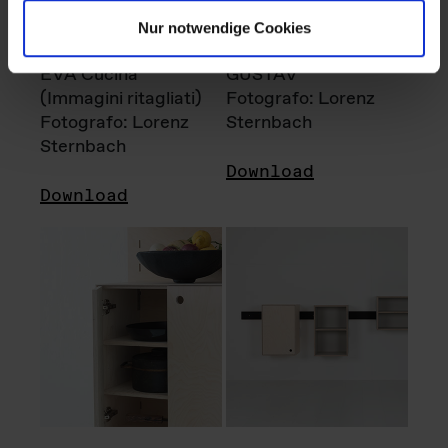
Nur notwendige Cookies
EVA Cucina
GUSTAV
(Immagini ritagliati)
Fotografo: Lorenz
Fotografo: Lorenz
Sternbach
Sternbach
Download
Download