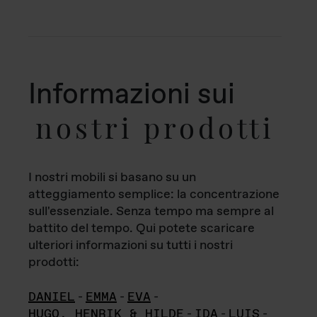
Informazioni sui
nostri prodotti
I nostri mobili si basano su un
atteggiamento semplice: la concentrazione
sull'essenziale. Senza tempo ma sempre al
battito del tempo. Qui potete scaricare
ulteriori informazioni su tutti i nostri
prodotti:
DANIEL
-
EMMA
-
EVA
-
HUGO, HENRIK & HILDE
-
IDA
-
LUIS
-