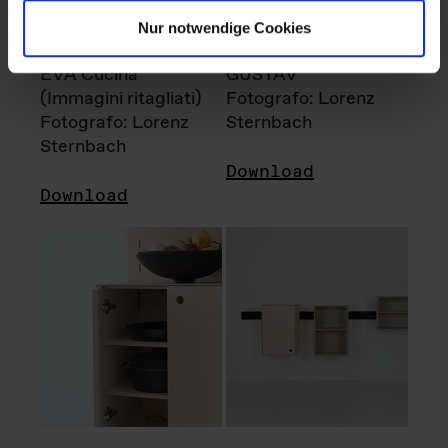
Nur notwendige Cookies
EVA Cucina
GUSTAV
(Immagini ritagliati)
Fotografo: Lorenz
Fotografo: Lorenz
Sternbach
Sternbach
Download
Download