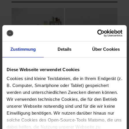
Zustimmung
Details
Über Cookies
Diese Webseite verwendet Cookies
EVA Cucina
EMMA + DANIEL
Cookies sind kleine Textdateien, die in Ihrem Endgerät (z.
Fotografo: Lorenz
Fotografo: Lorenz
B. Computer, Smartphone oder Tablet) gespeichert
Sternbach
Sternbach
werden und unterschiedlichen Zwecken dienen können.
Wir verwenden technische Cookies, die für den Betrieb
Download
Download
unserer Webseite notwendig sind und für die wir keine
Einwilligung benötigen. Wir nutzen darüber hinaus nur
solche Cookies des Open-Source-Tools Matomo, die uns
dabei helfen, die Nutzung unserer Webseite zu