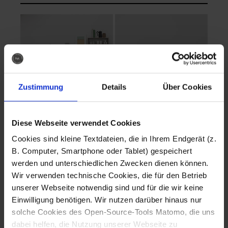
Zustimmung
Details
Über Cookies
Diese Webseite verwendet Cookies
EVA Cucina
EMMA + DANIEL
Cookies sind kleine Textdateien, die in Ihrem Endgerät (z.
Fotografo: Lorenz
Fotografo: Lorenz
B. Computer, Smartphone oder Tablet) gespeichert
Sternbach
Sternbach
werden und unterschiedlichen Zwecken dienen können.
Wir verwenden technische Cookies, die für den Betrieb
Download
Download
unserer Webseite notwendig sind und für die wir keine
Einwilligung benötigen. Wir nutzen darüber hinaus nur
solche Cookies des Open-Source-Tools Matomo, die uns
dabei helfen, die Nutzung unserer Webseite zu