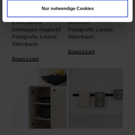
Nur notwendige Cookies
EVA Cucina
GUSTAV
(Immagini ritagliati)
Fotografo: Lorenz
Fotografo: Lorenz
Sternbach
Sternbach
Download
Download