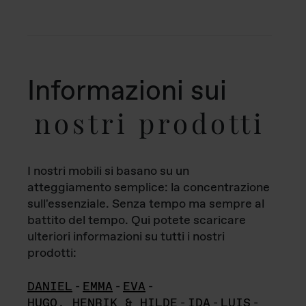
Informazioni sui
nostri prodotti
I nostri mobili si basano su un
atteggiamento semplice: la concentrazione
sull'essenziale. Senza tempo ma sempre al
battito del tempo. Qui potete scaricare
ulteriori informazioni su tutti i nostri
prodotti:
DANIEL
-
EMMA
-
EVA
-
HUGO, HENRIK & HILDE
-
IDA
-
LUIS
-