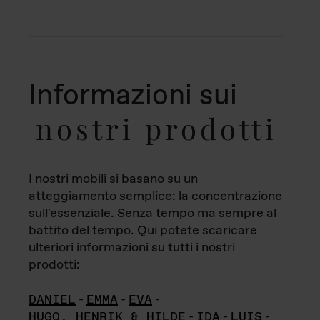
Informazioni sui
nostri prodotti
I nostri mobili si basano su un
atteggiamento semplice: la concentrazione
sull'essenziale. Senza tempo ma sempre al
battito del tempo. Qui potete scaricare
ulteriori informazioni su tutti i nostri
prodotti:
DANIEL
-
EMMA
-
EVA
-
HUGO, HENRIK & HILDE
-
IDA
-
LUIS
-