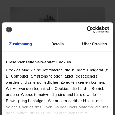
Zustimmung
Details
Über Cookies
Diese Webseite verwendet Cookies
EVA Cucina
EMMA + DANIEL
Cookies sind kleine Textdateien, die in Ihrem Endgerät (z.
Fotografo: Lorenz
Fotografo: Lorenz
B. Computer, Smartphone oder Tablet) gespeichert
Sternbach
Sternbach
werden und unterschiedlichen Zwecken dienen können.
Wir verwenden technische Cookies, die für den Betrieb
Download
Download
unserer Webseite notwendig sind und für die wir keine
Einwilligung benötigen. Wir nutzen darüber hinaus nur
solche Cookies des Open-Source-Tools Matomo, die uns
dabei helfen, die Nutzung unserer Webseite zu