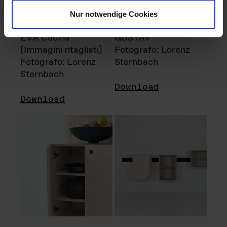
Nur notwendige Cookies
EVA Cucina
GUSTAV
(Immagini ritagliati)
Fotografo: Lorenz
Fotografo: Lorenz
Sternbach
Sternbach
Download
Download