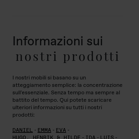
Informazioni sui
nostri prodotti
I nostri mobili si basano su un
atteggiamento semplice: la concentrazione
sull'essenziale. Senza tempo ma sempre al
battito del tempo. Qui potete scaricare
ulteriori informazioni su tutti i nostri
prodotti:
DANIEL
-
EMMA
-
EVA
-
HUGO, HENRIK & HILDE
-
IDA
-
LUIS
-