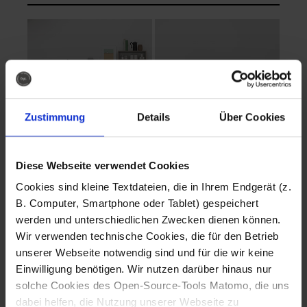
Zustimmung
Details
Über Cookies
Diese Webseite verwendet Cookies
EVA Cucina
EMMA + DANIEL
Cookies sind kleine Textdateien, die in Ihrem Endgerät (z.
Fotografo: Lorenz
Fotografo: Lorenz
B. Computer, Smartphone oder Tablet) gespeichert
Sternbach
Sternbach
werden und unterschiedlichen Zwecken dienen können.
Wir verwenden technische Cookies, die für den Betrieb
Download
Download
unserer Webseite notwendig sind und für die wir keine
Einwilligung benötigen. Wir nutzen darüber hinaus nur
solche Cookies des Open-Source-Tools Matomo, die uns
dabei helfen, die Nutzung unserer Webseite zu