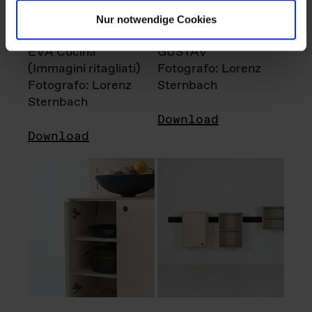
Nur notwendige Cookies
EVA Cucina
GUSTAV
(Immagini ritagliati)
Fotografo: Lorenz
Fotografo: Lorenz
Sternbach
Sternbach
Download
Download