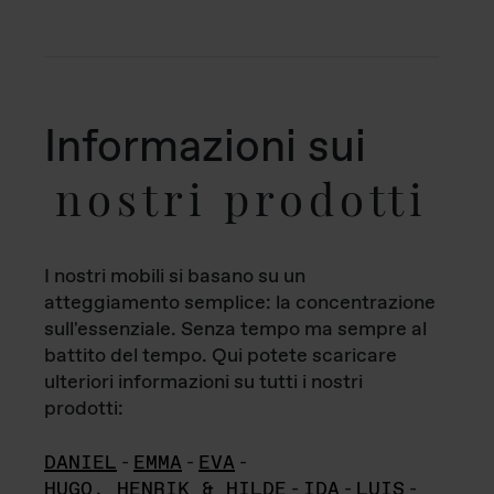
Informazioni sui
nostri prodotti
I nostri mobili si basano su un
atteggiamento semplice: la concentrazione
sull'essenziale. Senza tempo ma sempre al
battito del tempo. Qui potete scaricare
ulteriori informazioni su tutti i nostri
prodotti:
DANIEL
-
EMMA
-
EVA
-
HUGO, HENRIK & HILDE
-
IDA
-
LUIS
-