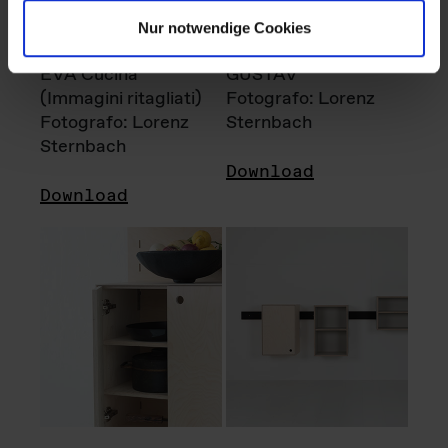
Nur notwendige Cookies
EVA Cucina
GUSTAV
(Immagini ritagliati)
Fotografo: Lorenz
Fotografo: Lorenz
Sternbach
Sternbach
Download
Download