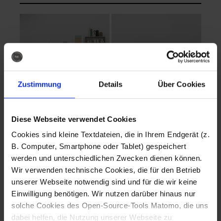
Zustimmung
Details
Über Cookies
Diese Webseite verwendet Cookies
EVA Cucina
EMMA + DANIEL
Cookies sind kleine Textdateien, die in Ihrem Endgerät (z.
Fotografo: Lorenz
Fotografo: Lorenz
B. Computer, Smartphone oder Tablet) gespeichert
Sternbach
Sternbach
werden und unterschiedlichen Zwecken dienen können.
Wir verwenden technische Cookies, die für den Betrieb
Download
Download
unserer Webseite notwendig sind und für die wir keine
Einwilligung benötigen. Wir nutzen darüber hinaus nur
solche Cookies des Open-Source-Tools Matomo, die uns
dabei helfen, die Nutzung unserer Webseite zu