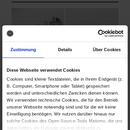
Zustimmung
Details
Über Cookies
Diese Webseite verwendet Cookies
EVA Cucina
EMMA + DANIEL
Cookies sind kleine Textdateien, die in Ihrem Endgerät (z.
Fotografo: Lorenz
Fotografo: Lorenz
B. Computer, Smartphone oder Tablet) gespeichert
Sternbach
Sternbach
werden und unterschiedlichen Zwecken dienen können.
Wir verwenden technische Cookies, die für den Betrieb
Download
Download
unserer Webseite notwendig sind und für die wir keine
Einwilligung benötigen. Wir nutzen darüber hinaus nur
solche Cookies des Open-Source-Tools Matomo, die uns
dabei helfen, die Nutzung unserer Webseite zu