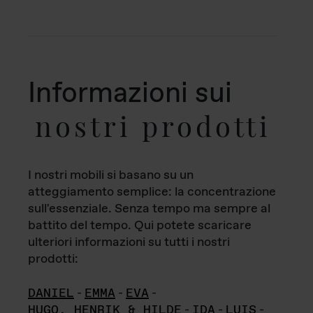
Informazioni sui
nostri prodotti
I nostri mobili si basano su un
atteggiamento semplice: la concentrazione
sull'essenziale. Senza tempo ma sempre al
battito del tempo. Qui potete scaricare
ulteriori informazioni su tutti i nostri
prodotti:
DANIEL
-
EMMA
-
EVA
-
HUGO, HENRIK & HILDE
-
IDA
-
LUIS
-