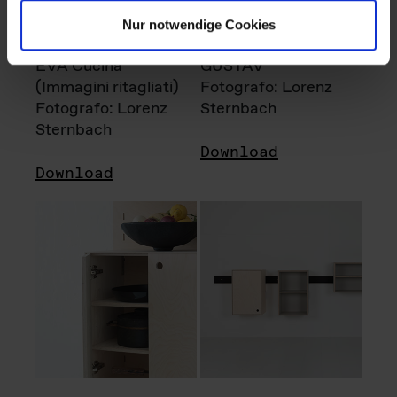
Nur notwendige Cookies
EVA Cucina
GUSTAV
(Immagini ritagliati)
Fotografo: Lorenz
Fotografo: Lorenz
Sternbach
Sternbach
Download
Download