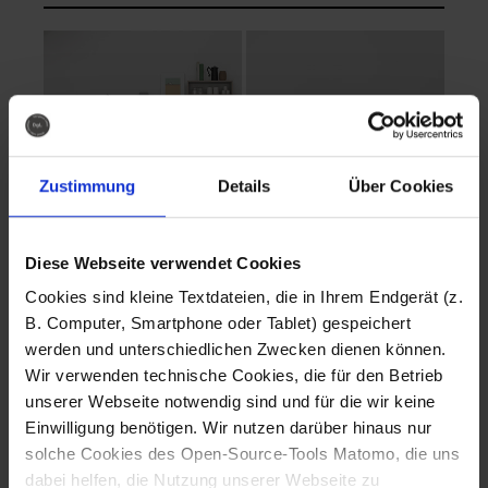
Zustimmung
Details
Über Cookies
Diese Webseite verwendet Cookies
EVA Cucina
EMMA + DANIEL
Cookies sind kleine Textdateien, die in Ihrem Endgerät (z.
Fotografo: Lorenz
Fotografo: Lorenz
B. Computer, Smartphone oder Tablet) gespeichert
Sternbach
Sternbach
werden und unterschiedlichen Zwecken dienen können.
Wir verwenden technische Cookies, die für den Betrieb
Download
Download
unserer Webseite notwendig sind und für die wir keine
Einwilligung benötigen. Wir nutzen darüber hinaus nur
solche Cookies des Open-Source-Tools Matomo, die uns
dabei helfen, die Nutzung unserer Webseite zu