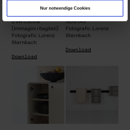
Nur notwendige Cookies
EVA Cucina
GUSTAV
(Immagini ritagliati)
Fotografo: Lorenz
Fotografo: Lorenz
Sternbach
Sternbach
Download
Download