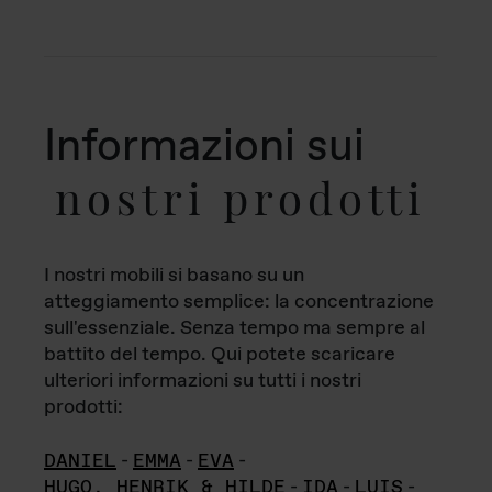
Informazioni sui
nostri prodotti
I nostri mobili si basano su un
atteggiamento semplice: la concentrazione
sull'essenziale. Senza tempo ma sempre al
battito del tempo. Qui potete scaricare
ulteriori informazioni su tutti i nostri
prodotti:
DANIEL
-
EMMA
-
EVA
-
HUGO, HENRIK & HILDE
-
IDA
-
LUIS
-