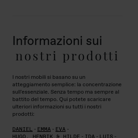
Informazioni sui
nostri prodotti
I nostri mobili si basano su un
atteggiamento semplice: la concentrazione
sull'essenziale. Senza tempo ma sempre al
battito del tempo. Qui potete scaricare
ulteriori informazioni su tutti i nostri
prodotti:
DANIEL
-
EMMA
-
EVA
-
HUGO, HENRIK & HILDE
-
IDA
-
LUIS
-