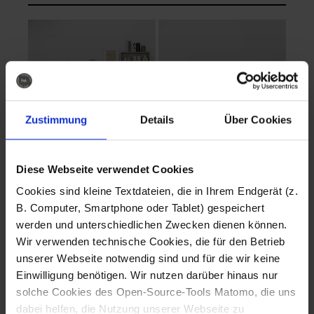
Zustimmung
Details
Über Cookies
Diese Webseite verwendet Cookies
EVA Cucina
EMMA + DANIEL
Cookies sind kleine Textdateien, die in Ihrem Endgerät (z.
Fotografo: Lorenz
Fotografo: Lorenz
B. Computer, Smartphone oder Tablet) gespeichert
Sternbach
Sternbach
werden und unterschiedlichen Zwecken dienen können.
Wir verwenden technische Cookies, die für den Betrieb
Download
Download
unserer Webseite notwendig sind und für die wir keine
Einwilligung benötigen. Wir nutzen darüber hinaus nur
solche Cookies des Open-Source-Tools Matomo, die uns
dabei helfen, die Nutzung unserer Webseite zu