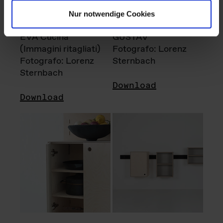
Nur notwendige Cookies
EVA Cucina
GUSTAV
(Immagini ritagliati)
Fotografo: Lorenz
Fotografo: Lorenz
Sternbach
Sternbach
Download
Download