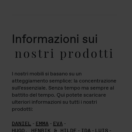
Informazioni sui
nostri prodotti
I nostri mobili si basano su un
atteggiamento semplice: la concentrazione
sull'essenziale. Senza tempo ma sempre al
battito del tempo. Qui potete scaricare
ulteriori informazioni su tutti i nostri
prodotti:
DANIEL
-
EMMA
-
EVA
-
HUGO, HENRIK & HILDE
-
IDA
-
LUIS
-