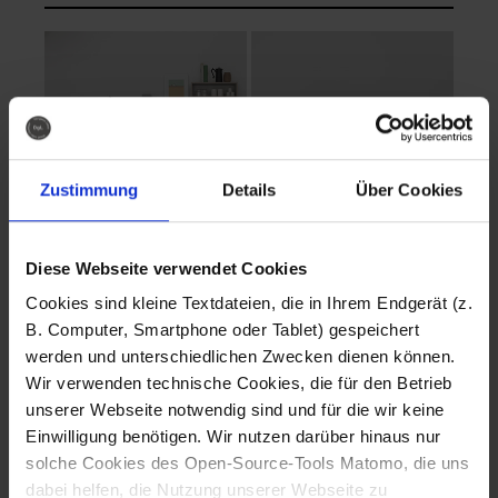
Zustimmung
Details
Über Cookies
Diese Webseite verwendet Cookies
EVA Cucina
EMMA + DANIEL
Cookies sind kleine Textdateien, die in Ihrem Endgerät (z.
Fotografo: Lorenz
Fotografo: Lorenz
B. Computer, Smartphone oder Tablet) gespeichert
Sternbach
Sternbach
werden und unterschiedlichen Zwecken dienen können.
Wir verwenden technische Cookies, die für den Betrieb
Download
Download
unserer Webseite notwendig sind und für die wir keine
Einwilligung benötigen. Wir nutzen darüber hinaus nur
solche Cookies des Open-Source-Tools Matomo, die uns
dabei helfen, die Nutzung unserer Webseite zu