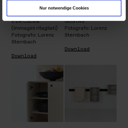
Nur notwendige Cookies
EVA Cucina
GUSTAV
(Immagini ritagliati)
Fotografo: Lorenz
Fotografo: Lorenz
Sternbach
Sternbach
Download
Download