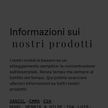
Informazioni sui
nostri prodotti
I nostri mobili si basano su un
atteggiamento semplice: la concentrazione
sull'essenziale. Senza tempo ma sempre al
battito del tempo. Qui potete scaricare
ulteriori informazioni su tutti i nostri
prodotti:
DANIEL
-
EMMA
-
EVA
-
HUGO, HENRIK & HILDE
-
IDA
-
LUIS
-