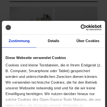
Zustimmung
Details
Über Cookies
Diese Webseite verwendet Cookies
EVA Cucina
EMMA + DANIEL
Cookies sind kleine Textdateien, die in Ihrem Endgerät (z.
Fotografo: Lorenz
Fotografo: Lorenz
B. Computer, Smartphone oder Tablet) gespeichert
Sternbach
Sternbach
werden und unterschiedlichen Zwecken dienen können.
Wir verwenden technische Cookies, die für den Betrieb
Download
Download
unserer Webseite notwendig sind und für die wir keine
Einwilligung benötigen. Wir nutzen darüber hinaus nur
solche Cookies des Open-Source-Tools Matomo, die uns
dabei helfen, die Nutzung unserer Webseite zu