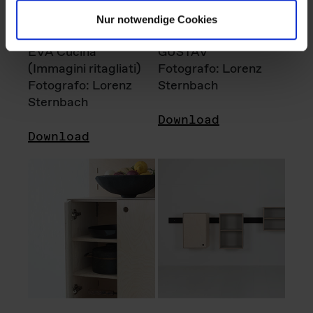
Nur notwendige Cookies
EVA Cucina
GUSTAV
(Immagini ritagliati)
Fotografo: Lorenz
Fotografo: Lorenz
Sternbach
Sternbach
Download
Download