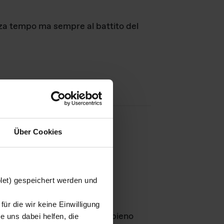
nza tempo ma sempre al battito del
Über Cookies
agini
blet) gespeichert werden und
ür die wir keine Einwilligung
Leben
GmbH e rimangono in pieno
 uns dabei helfen, die