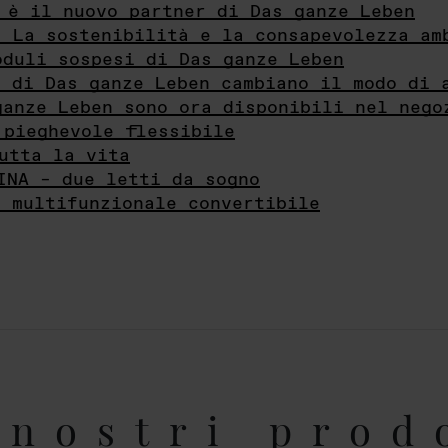
 è il nuovo partner di Das ganze Leben
- La sostenibilità e la consapevolezza am
oduli sospesi di Das ganze Leben
i di Das ganze Leben cambiano il modo di 
ganze Leben sono ora disponibili nel nego
 pieghevole flessibile
utta la vita
INA – due letti da sogno
e multifunzionale convertibile
nostri prod