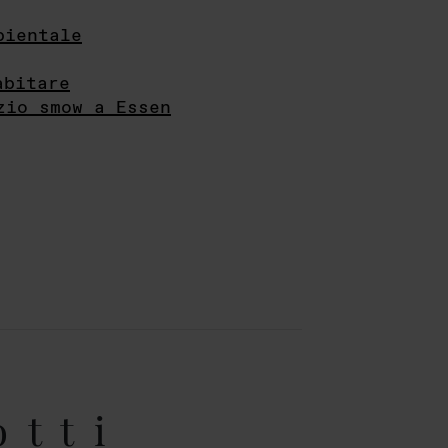
bientale
abitare
zio smow a Essen
otti