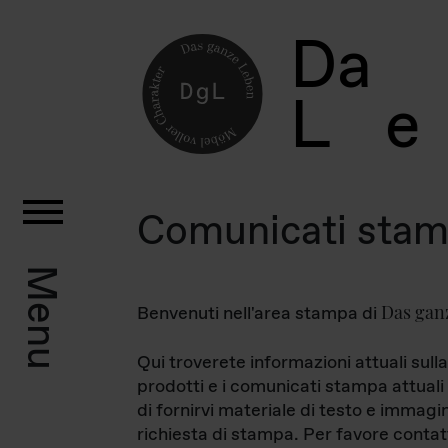
D
a
L
e
Comunicati sta
Menu
Das gan
Benvenuti nell'area stampa di
Qui troverete informazioni attuali sulla
prodotti e i comunicati stampa attuali 
di fornirvi materiale di testo e immagi
richiesta di stampa. Per favore contat