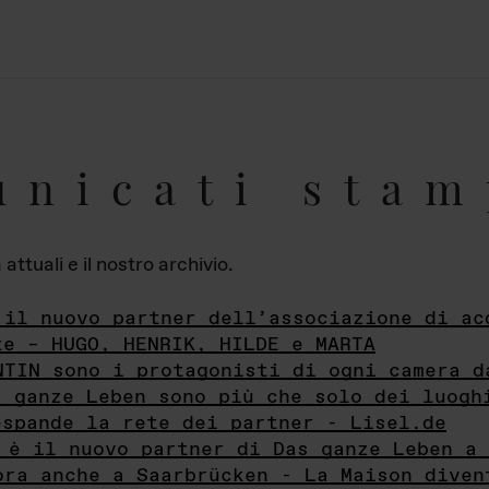
unicati stam
ttuali e il nostro archivio.
 il nuovo partner dell’associazione di ac
te – HUGO, HENRIK, HILDE e MARTA
NTIN sono i protagonisti di ogni camera d
s ganze Leben sono più che solo dei luogh
espande la rete dei partner - Lisel.de
 è il nuovo partner di Das ganze Leben a 
ora anche a Saarbrücken - La Maison diven