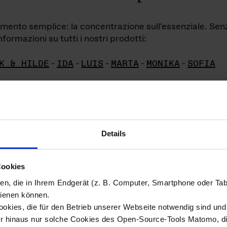
iamento semplice: la concentrazione sull'essenziale. Se
formazioni su tutti i nostri prodotti:
K & HILDE
-
IDA
-
LUIS
-
MARTA
-
MONIKA
-
SOFIA
Details
hivio di imm
Cookies
ien, die in Ihrem Endgerät (z. B. Computer, Smartphone oder Ta
ini!
ienen können.
kies, die für den Betrieb unserer Webseite notwendig sind und f
Das ganze 
re del materiale fotografico sono detenuti da
er hinaus nur solche Cookies des Open-Source-Tools Matomo, die