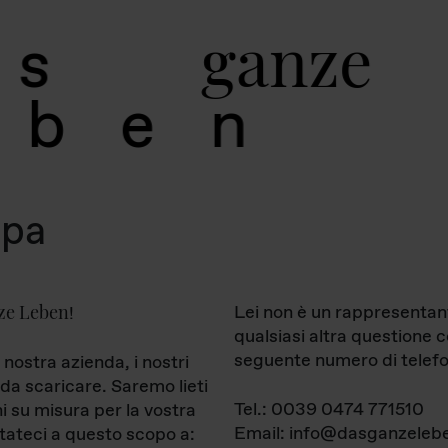
g
a
n
z
e
s
b
e
n
mpa
ze Leben
Lei non è un rappresentan
!
qualsiasi altra questione 
seguente numero di telefo
 nostra azienda, i nostri
da scaricare. Saremo lieti
Tel.: 0039 0474 771510
ni su misura per la vostra
Email: info@dasganzelebe
tateci a questo scopo a: