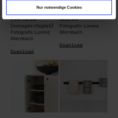
Nur notwendige Cookies
EVA Cucina
GUSTAV
(Immagini ritagliati)
Fotografo: Lorenz
Fotografo: Lorenz
Sternbach
Sternbach
Download
Download