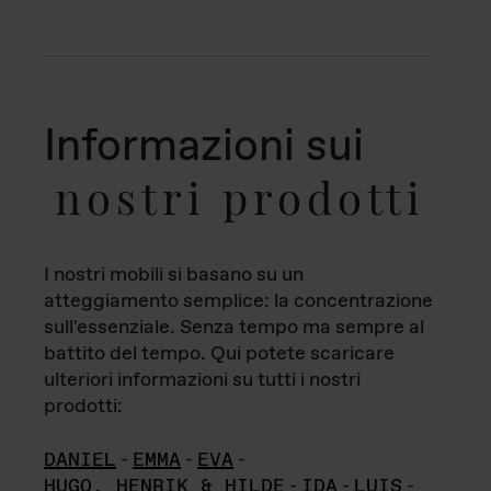
Informazioni sui
nostri prodotti
I nostri mobili si basano su un
atteggiamento semplice: la concentrazione
sull'essenziale. Senza tempo ma sempre al
battito del tempo. Qui potete scaricare
ulteriori informazioni su tutti i nostri
prodotti:
DANIEL
-
EMMA
-
EVA
-
HUGO, HENRIK & HILDE
-
IDA
-
LUIS
-