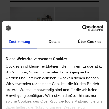
Zustimmung
Details
Über Cookies
Diese Webseite verwendet Cookies
EVA Cucina
EMMA + DANIEL
Cookies sind kleine Textdateien, die in Ihrem Endgerät (z.
Fotografo: Lorenz
Fotografo: Lorenz
B. Computer, Smartphone oder Tablet) gespeichert
Sternbach
Sternbach
werden und unterschiedlichen Zwecken dienen können.
Wir verwenden technische Cookies, die für den Betrieb
Download
Download
unserer Webseite notwendig sind und für die wir keine
Einwilligung benötigen. Wir nutzen darüber hinaus nur
solche Cookies des Open-Source-Tools Matomo, die uns
dabei helfen, die Nutzung unserer Webseite zu