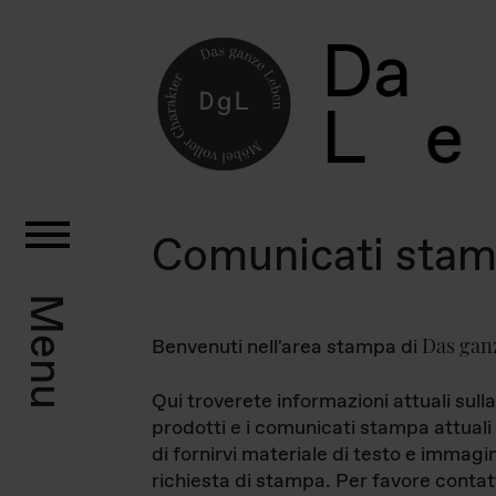
D
a
L
e
Comunicati sta
Menu
Das gan
Benvenuti nell'area stampa di
Qui troverete informazioni attuali sulla
prodotti e i comunicati stampa attuali 
di fornirvi materiale di testo e immagi
richiesta di stampa. Per favore contat