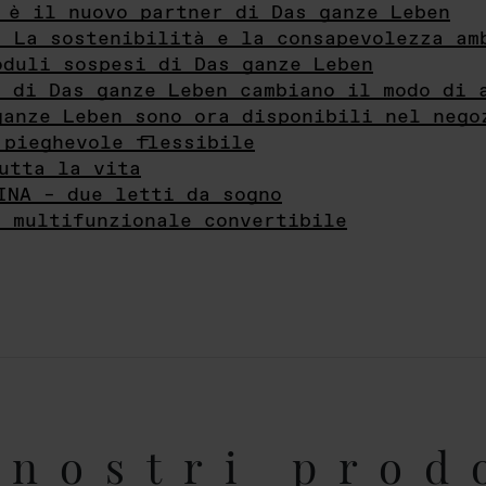
 è il nuovo partner di Das ganze Leben
- La sostenibilità e la consapevolezza am
oduli sospesi di Das ganze Leben
i di Das ganze Leben cambiano il modo di 
ganze Leben sono ora disponibili nel nego
 pieghevole flessibile
utta la vita
INA – due letti da sogno
e multifunzionale convertibile
nostri prod