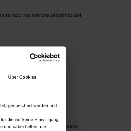
nza tempo ma sempre al battito del
Über Cookies
agini
blet) gespeichert werden und
ür die wir keine Einwilligung
Leben
GmbH e rimangono in pieno
 uns dabei helfen, die