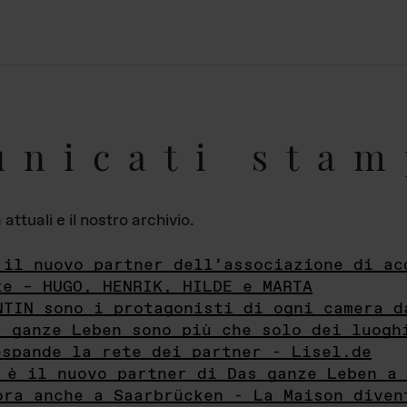
unicati stam
ttuali e il nostro archivio.
 il nuovo partner dell’associazione di ac
te – HUGO, HENRIK, HILDE e MARTA
NTIN sono i protagonisti di ogni camera d
s ganze Leben sono più che solo dei luogh
espande la rete dei partner - Lisel.de
 è il nuovo partner di Das ganze Leben a 
ora anche a Saarbrücken - La Maison diven