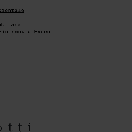
bientale
abitare
zio smow a Essen
otti