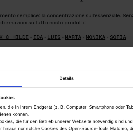
iamento semplice: la concentrazione sull'essenziale. Se
formazioni su tutti i nostri prodotti:
K & HILDE
-
IDA
-
LUIS
-
MARTA
-
MONIKA
-
SOFIA
Details
hivio di imm
Cookies
ien, die in Ihrem Endgerät (z. B. Computer, Smartphone oder Ta
ini!
ienen können.
kies, die für den Betrieb unserer Webseite notwendig sind und f
Das ganze 
re del materiale fotografico sono detenuti da
er hinaus nur solche Cookies des Open-Source-Tools Matomo, die