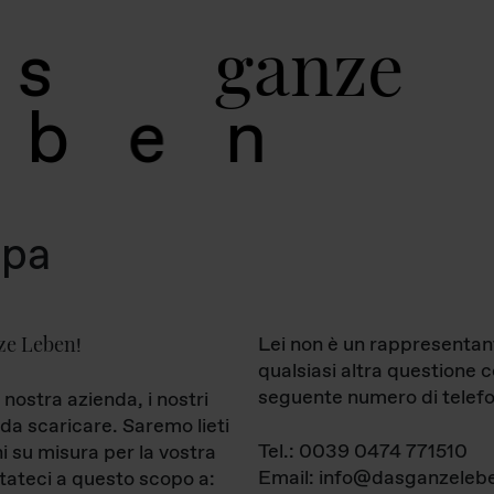
g
a
n
z
e
s
b
e
n
mpa
ze Leben
Lei non è un rappresentan
!
qualsiasi altra questione 
seguente numero di telefo
 nostra azienda, i nostri
da scaricare. Saremo lieti
Tel.: 0039 0474 771510
ni su misura per la vostra
Email: info@dasganzelebe
tateci a questo scopo a: